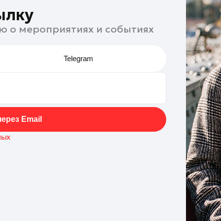
ылку
ю о мероприятиях и событиях
Telegram
ерез Email
ных