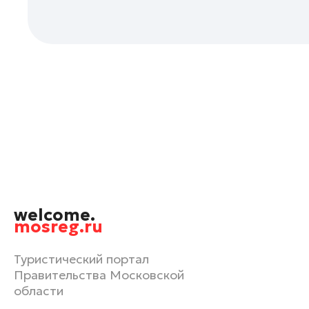
Орехово-Зуево
Павловский Посад
Подольск
Пушкино
Раменское
Реутов
Рошаль
Руза
Сергиев Посад
Серпухов
welcome.
Солнечногорск
mosreg.ru
Ступино
Туристический портал
Талдом
Правительства Московской
Фрязино
области
Химки