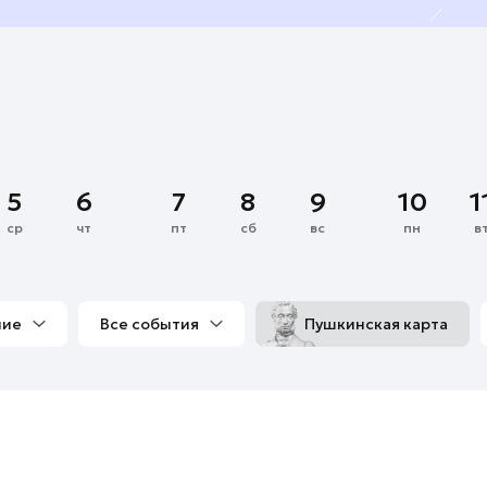
5
6
7
8
9
10
1
ср
чт
пт
сб
вс
пн
в
ние
Все события
Пушкинская карта
со мной
Выставки
Фестивали
Концерты
м
Экскурсии