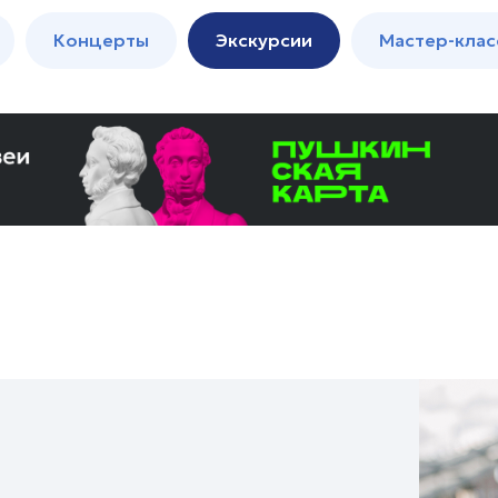
м
Мастер-
Концерты
Экскурсии
Мастер-клас
классы
Спектакли