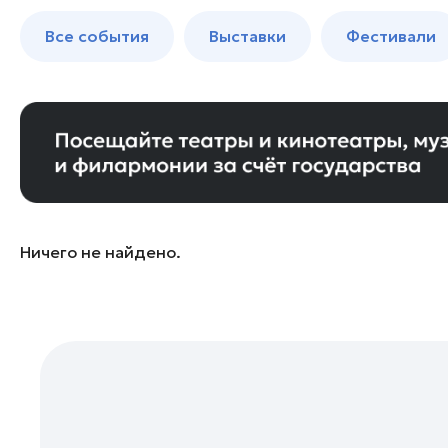
Богородский округ
до 250 к
Все события
Выставки
Фестивали
Бронницы
Волоколамск
Воскресенск
Дзержинский
Дмитров
Долгопрудный
Домодедово
Ничего не найдено.
Дубна
Егорьевск
Жуковский
Зарайск
Ивантеевка
Истра
Кашира