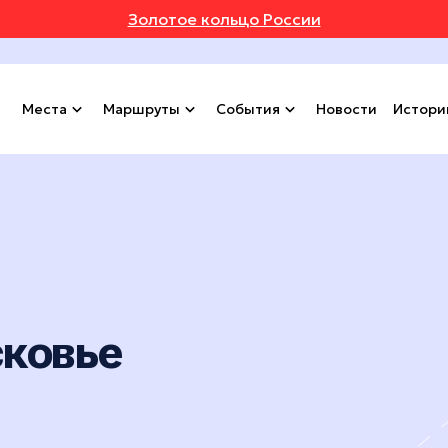
Золотое кольцо России
Места
Маршруты
События
Новости
Истори
сковье