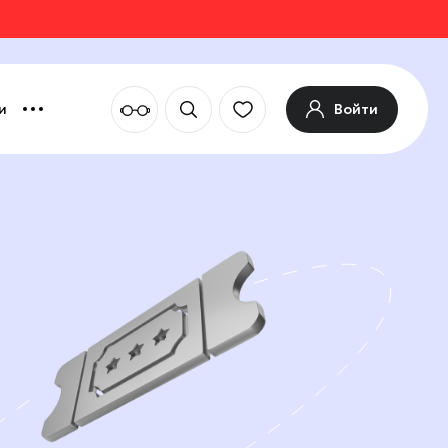
Войти
и