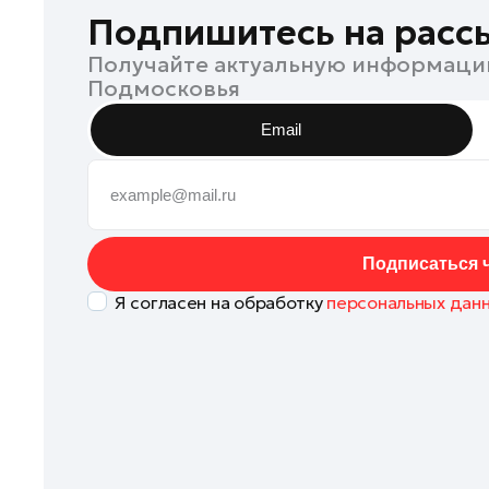
Клин
Подпишитесь на расс
Коломна
Получайте актуальную информаци
Подмосковья
Королев
Котельники
Email
Красноармейск
Красногорск
Ленинский округ
Лобня
Подписаться ч
Лосино-Петровский
Я согласен на обработку
персональных дан
Луховицы
Лыткарино
Люберцы
Можайск
Мытищи
Наро-Фоминск