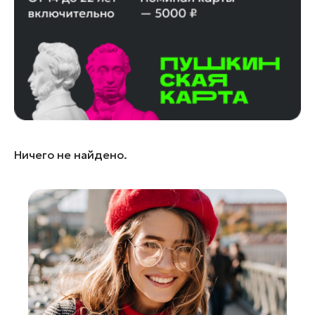
Лосино-Петровский
Луховицы
Лыткарино
Люберцы
Можайск
Мытищи
Наро-Фоминск
Ничего не найдено.
Одинцово
Орехово-Зуево
Павловский Посад
Подольск
Пушкино
Раменское
Реутов
Рошаль