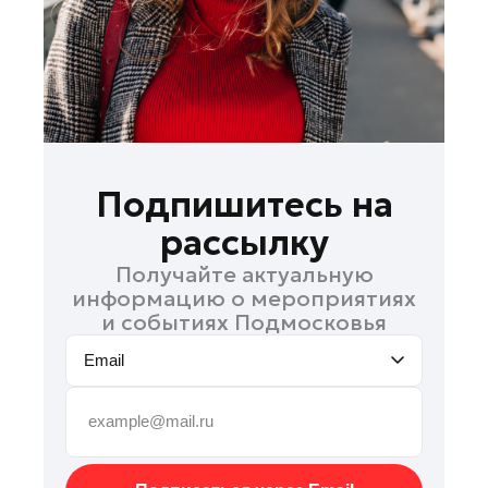
Руза
Сергиев Посад
Серпухов
Солнечногорск
Ступино
Талдом
Подпишитесь на
Фрязино
рассылку
Химки
Получайте актуальную
Черноголовка
информацию о мероприятиях
Чехов
и событиях Подмосковья
Шатура
Email
Шаховская
Щелково
Электрогорск
Электросталь