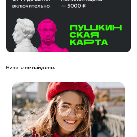
Лобня
Лосино-Петровский
Луховицы
Лыткарино
Люберцы
Можайск
Мытищи
Ничего не найдено.
Наро-Фоминск
Одинцово
Орехово-Зуево
Павловский Посад
Подольск
Пушкино
Раменское
Реутов