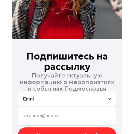
Рошаль
Руза
Сергиев Посад
Серпухов
Солнечногорск
Ступино
Подпишитесь на
Талдом
рассылку
Фрязино
Получайте актуальную
Химки
информацию о мероприятиях
Черноголовка
и событиях Подмосковья
Шатура
Email
Шаховская
Щелково
Электрогорск
Электросталь