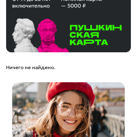
Лобня
Лосино-Петровский
Луховицы
Лыткарино
Люберцы
Можайск
Мытищи
Ничего не найдено.
Наро-Фоминск
Одинцово
Орехово-Зуево
Павловский Посад
Подольск
Пушкино
Раменское
Реутов