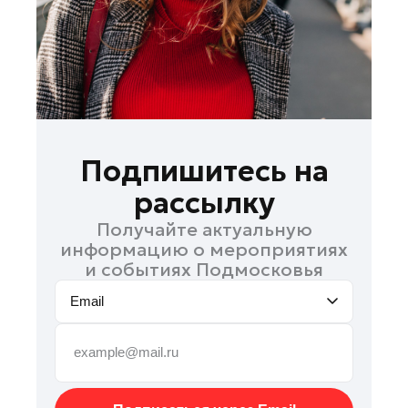
Рошаль
Руза
Сергиев Посад
Серпухов
Солнечногорск
Ступино
Подпишитесь на
Талдом
рассылку
Фрязино
Получайте актуальную
Химки
информацию о мероприятиях
Черноголовка
и событиях Подмосковья
Шатура
Email
Шаховская
Щелково
Электрогорск
Электросталь