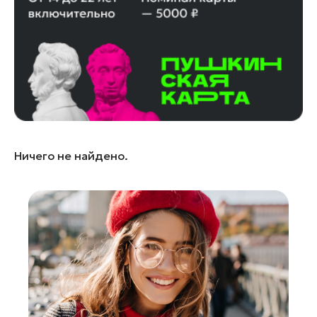
Лобня
Лосино-Петровский
Луховицы
Лыткарино
Люберцы
Можайск
Мытищи
Ничего не найдено.
Наро-Фоминск
Одинцово
Орехово-Зуево
Павловский Посад
Подольск
Пушкино
Раменское
Реутов