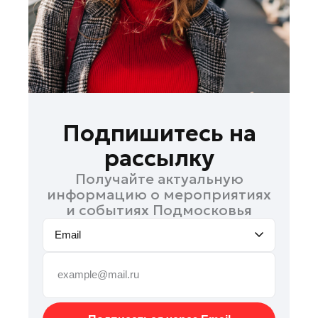
Рошаль
Руза
Сергиев Посад
Серпухов
Солнечногорск
Ступино
Подпишитесь на
Талдом
рассылку
Фрязино
Получайте актуальную
Химки
информацию о мероприятиях
Черноголовка
и событиях Подмосковья
Шатура
Email
Шаховская
Щелково
Электрогорск
Электросталь