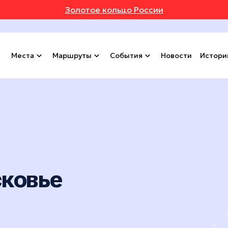
Золотое кольцо России
Места
Маршруты
События
Новости
Истори
сковье