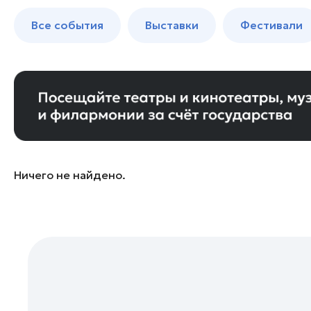
Богородский округ
до 250 к
Все события
Выставки
Фестивали
Бронницы
Волоколамск
Воскресенск
Дзержинский
Дмитров
Долгопрудный
Домодедово
Ничего не найдено.
Дубна
Егорьевск
Жуковский
Зарайск
Ивантеевка
Истра
Кашира