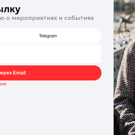
ылку
ю о мероприятиях и событиях
Telegram
ерез Email
ных