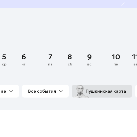
5
6
7
8
9
10
1
ср
чт
пт
сб
вс
пн
в
ние
Все события
Пушкинская карта
со мной
Выставки
Фестивали
Концерты
м
Экскурсии