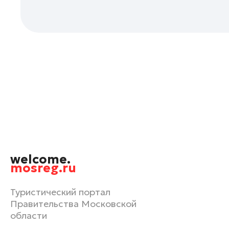
Одинцово
Орехово-Зуево
Павловский Посад
Подольск
Пушкино
Раменское
Реутов
Рошаль
Руза
Сергиев Посад
welcome.
Серпухов
mosreg.ru
Солнечногорск
Туристический портал
Ступино
Правительства Московской
Талдом
области
Фрязино