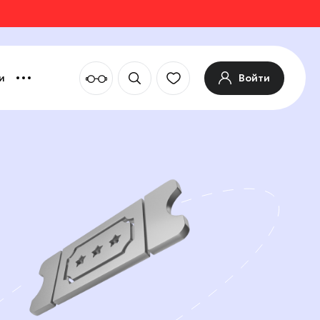
Войти
и