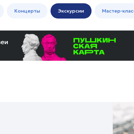
м
Мастер-
Концерты
Экскурсии
Мастер-клас
классы
Спектакли