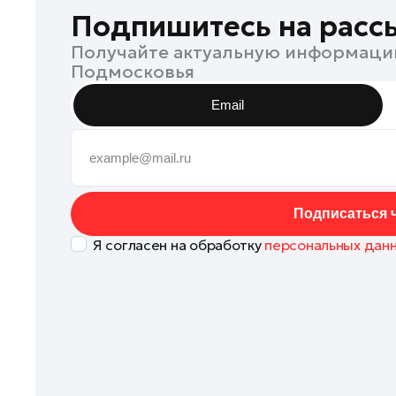
Клин
Подпишитесь на расс
Коломна
Получайте актуальную информаци
Подмосковья
Королев
Котельники
Email
Красноармейск
Красногорск
Ленинский округ
Лобня
Подписаться ч
Лосино-Петровский
Я согласен на обработку
персональных дан
Луховицы
Лыткарино
Люберцы
Можайск
Мытищи
Наро-Фоминск