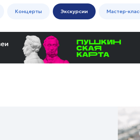
м
Мастер-
Концерты
Экскурсии
Мастер-клас
классы
Спектакли