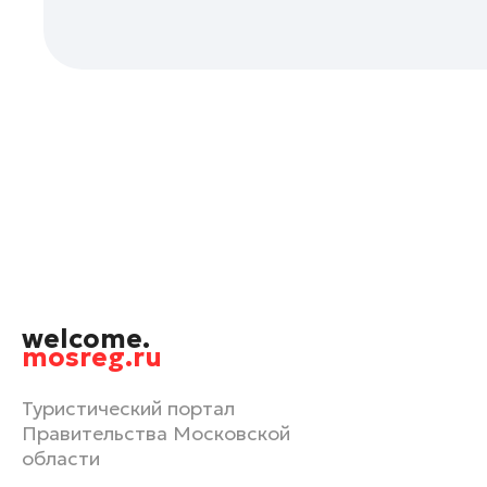
Орехово-Зуево
Павловский Посад
Подольск
Пушкино
Раменское
Реутов
Рошаль
Руза
Сергиев Посад
Серпухов
welcome.
Солнечногорск
mosreg.ru
Ступино
Туристический портал
Талдом
Правительства Московской
Фрязино
области
Химки