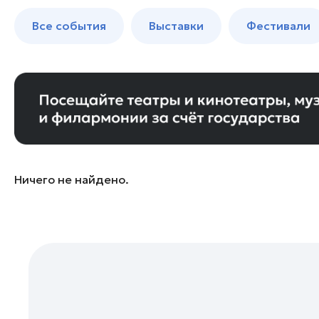
Бронницы
до 250 к
Все события
Выставки
Фестивали
Волоколамск
Воскресенск
Дзержинский
Дмитров
Долгопрудный
Домодедово
Дубна
Ничего не найдено.
Егорьевск
Жуковский
Зарайск
Ивантеевка
Истра
Кашира
Клин