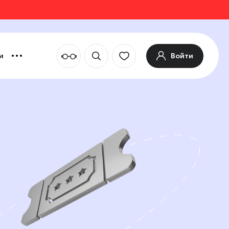
Войти
и