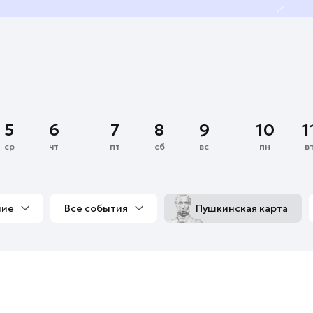
5
6
7
8
9
10
1
ср
чт
пт
сб
вс
пн
в
ние
Все события
Пушкинская карта
со мной
Выставки
Фестивали
Концерты
м
Экскурсии