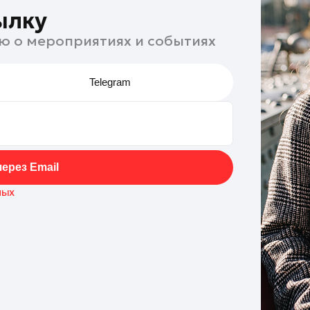
ылку
ю о мероприятиях и событиях
Telegram
ерез Email
ных