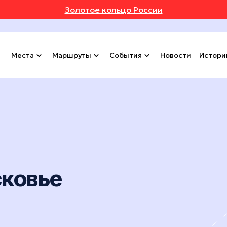
Золотое кольцо России
Места
Маршруты
События
Новости
Истори
сковье