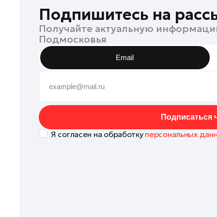
Коломна
Подпишитесь на расс
Королев
Получайте актуальную информаци
Подмосковья
Котельники
Красноармейск
Email
Красногорск
Ленинский округ
Лобня
Лосино-Петровский
Подписаться ч
Луховицы
Я согласен на обработку
персональных дан
Лыткарино
Люберцы
Можайск
Мытищи
Наро-Фоминск
Одинцово