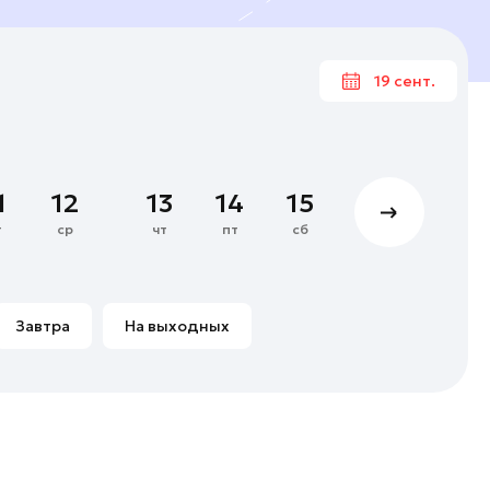
19 сент.
Сентяб
1
2
3
4
1
12
13
14
15
16
17
8
9
10
11
т
ср
чт
пт
сб
вс
пн
15
16
17
18
22
23
24
25
Завтра
На выходных
29
30