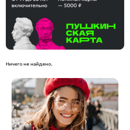
Лосино-Петровский
Луховицы
Лыткарино
Люберцы
Можайск
Мытищи
Наро-Фоминск
Ничего не найдено.
Одинцово
Орехово-Зуево
Павловский Посад
Подольск
Пушкино
Раменское
Реутов
Рошаль