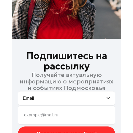
Руза
Сергиев Посад
Серпухов
Солнечногорск
Ступино
Талдом
Подпишитесь на
Фрязино
рассылку
Химки
Получайте актуальную
Черноголовка
информацию о мероприятиях
Чехов
и событиях Подмосковья
Шатура
Email
Шаховская
Щелково
Электрогорск
Электросталь