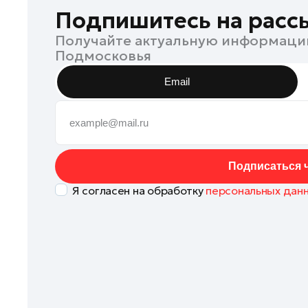
Клин
Подпишитесь на расс
Королев
Получайте актуальную информаци
Подмосковья
Котельники
Красноармейск
Email
Красногорск
Ленинский округ
Лобня
Лосино-Петровский
Подписаться ч
Луховицы
Я согласен на обработку
персональных дан
Лыткарино
Люберцы
Можайск
Мытищи
Наро-Фоминск
Одинцово