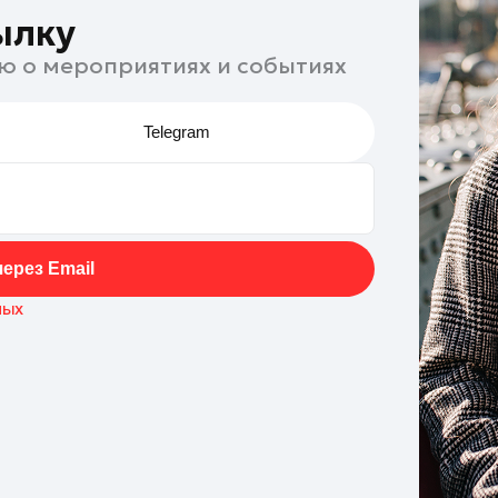
ылку
ю о мероприятиях и событиях
Telegram
ерез Email
ных