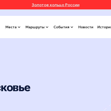
Золотое кольцо России
Места
Маршруты
События
Новости
Истори
сковье