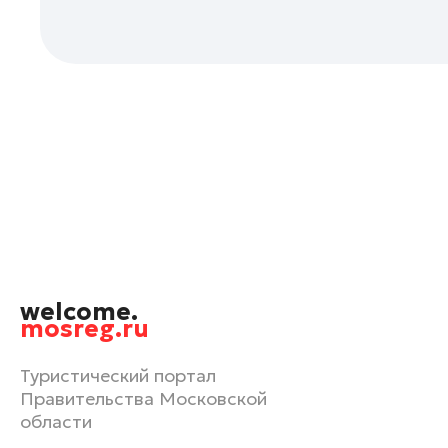
Орехово-Зуево
Павловский Посад
Подольск
Пушкино
Раменское
Реутов
Рошаль
Руза
Сергиев Посад
Серпухов
welcome.
Солнечногорск
mosreg.ru
Ступино
Туристический портал
Талдом
Правительства Московской
Фрязино
области
Химки