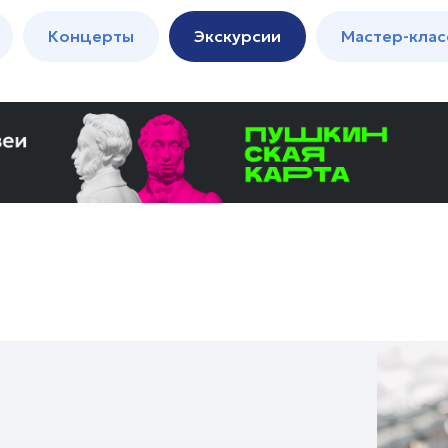
м
Мастер-
Концерты
Экскурсии
Мастер-клас
классы
Спектакли