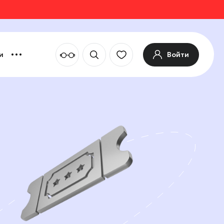
Войти
и