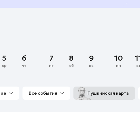
5
6
7
8
9
10
1
ср
чт
пт
сб
вс
пн
в
ние
Все события
Пушкинская карта
со мной
Выставки
Фестивали
Концерты
м
Экскурсии