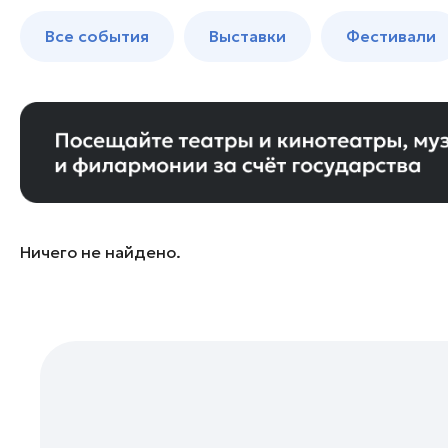
Богородский округ
до 250 к
Все события
Выставки
Фестивали
Бронницы
Волоколамск
Воскресенск
Дзержинский
Дмитров
Долгопрудный
Домодедово
Ничего не найдено.
Дубна
Егорьевск
Жуковский
Зарайск
Ивантеевка
Истра
Кашира