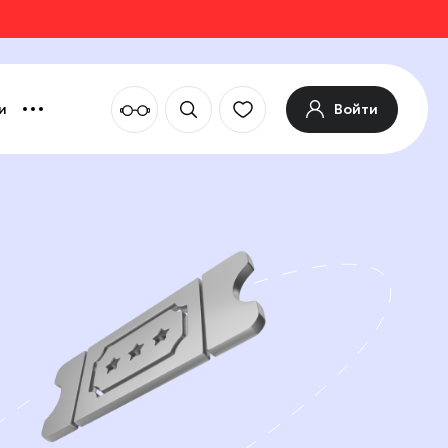
Войти
и