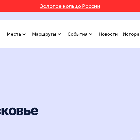
Золотое кольцо России
Места
Маршруты
События
Новости
Истори
сковье