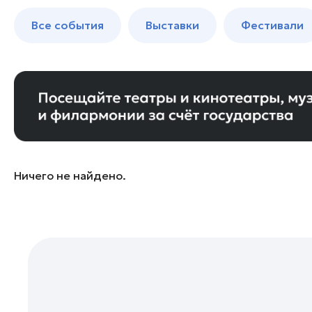
Богородский округ
до 250 к
Все события
Выставки
Фестивали
Бронницы
Волоколамск
Воскресенск
Дзержинский
Дмитров
Долгопрудный
Домодедово
Ничего не найдено.
Дубна
Егорьевск
Жуковский
Зарайск
Ивантеевка
Истра
Кашира