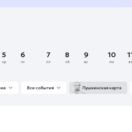
5
6
7
8
9
10
1
ср
чт
пт
сб
вс
пн
в
ние
Все события
Пушкинская карта
со мной
Выставки
Фестивали
Концерты
м
Экскурсии