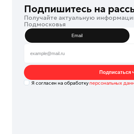
Клин
Подпишитесь на расс
Королев
Получайте актуальную информаци
Подмосковья
Котельники
Красноармейск
Email
Красногорск
Ленинский округ
Лобня
Лосино-Петровский
Подписаться ч
Луховицы
Я согласен на обработку
персональных дан
Лыткарино
Люберцы
Можайск
Мытищи
Наро-Фоминск
Одинцово