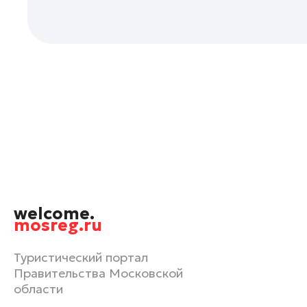
Орехово-Зуево
Павловский Посад
Подольск
Пушкино
Раменское
Реутов
Рошаль
Руза
Сергиев Посад
Серпухов
welcome.
Солнечногорск
mosreg.ru
Ступино
Туристический портал
Талдом
Правительства Московской
Фрязино
области
Химки