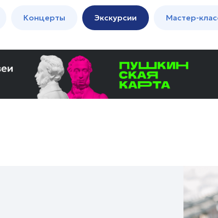
м
Мастер-
Концерты
Экскурсии
Мастер-клас
классы
Спектакли