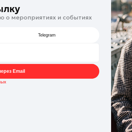
ылку
ю о мероприятиях и событиях
Telegram
ерез Email
ных