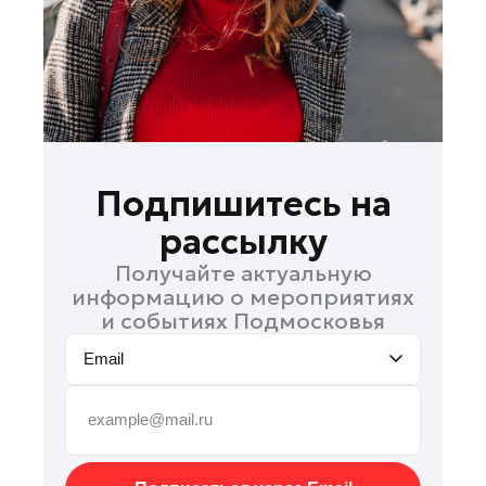
Рошаль
Руза
Сергиев Посад
Серпухов
Солнечногорск
Ступино
Подпишитесь на
Талдом
рассылку
Фрязино
Получайте актуальную
Химки
информацию о мероприятиях
Черноголовка
и событиях Подмосковья
Шатура
Email
Шаховская
Щелково
Электрогорск
Электросталь