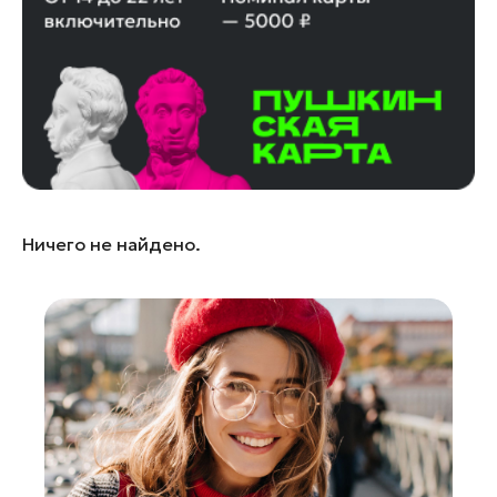
Ленинский округ
Лобня
Лосино-Петровский
Луховицы
Лыткарино
Люберцы
Можайск
Ничего не найдено.
Мытищи
Наро-Фоминск
Орехово-Зуево
Павловский Посад
Подольск
Пушкино
Раменское
Реутов