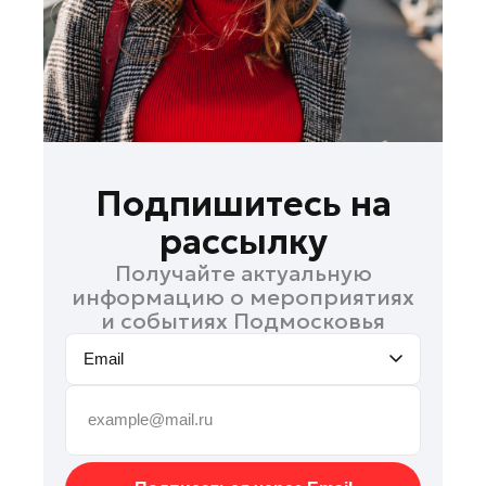
Рошаль
Руза
Сергиев Посад
Серпухов
Солнечногорск
Ступино
Подпишитесь на
Талдом
рассылку
Фрязино
Получайте актуальную
Химки
информацию о мероприятиях
Черноголовка
и событиях Подмосковья
Шатура
Email
Шаховская
Щелково
Электрогорск
Электросталь