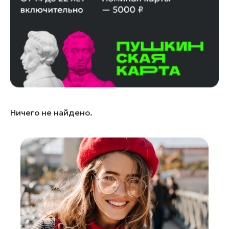
Ленинский округ
Лобня
Лосино-Петровский
Луховицы
Лыткарино
Люберцы
Можайск
Ничего не найдено.
Мытищи
Наро-Фоминск
Орехово-Зуево
Павловский Посад
Подольск
Пушкино
Раменское
Реутов