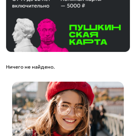
Ленинский округ
Лобня
Лосино-Петровский
Луховицы
Лыткарино
Люберцы
Можайск
Ничего не найдено.
Мытищи
Наро-Фоминск
Орехово-Зуево
Павловский Посад
Подольск
Пушкино
Раменское
Реутов