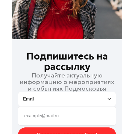
Рошаль
Руза
Сергиев Посад
Серпухов
Солнечногорск
Ступино
Подпишитесь на
Талдом
рассылку
Фрязино
Получайте актуальную
Химки
информацию о мероприятиях
Черноголовка
и событиях Подмосковья
Шатура
Email
Шаховская
Щелково
Электрогорск
Электросталь