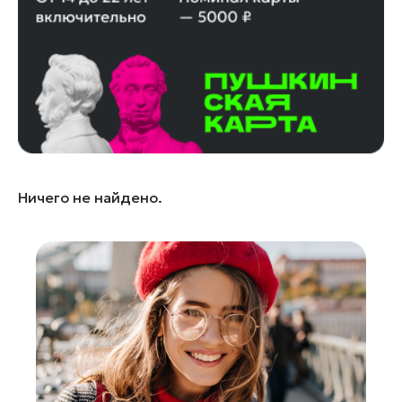
Ленинский округ
Лобня
Лосино-Петровский
Луховицы
Лыткарино
Люберцы
Можайск
Ничего не найдено.
Мытищи
Наро-Фоминск
Орехово-Зуево
Павловский Посад
Подольск
Пушкино
Раменское
Реутов