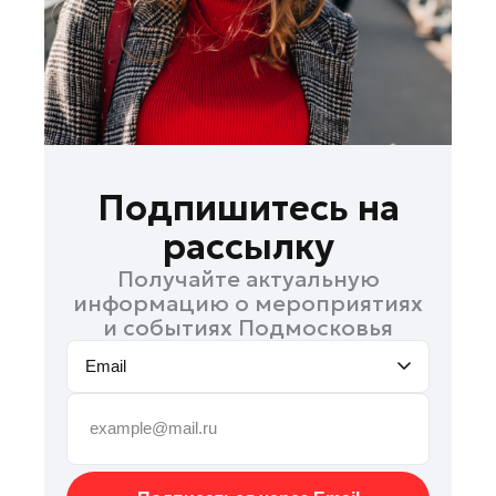
Рошаль
Руза
Сергиев Посад
Серпухов
Солнечногорск
Ступино
Подпишитесь на
Талдом
рассылку
Фрязино
Получайте актуальную
Химки
информацию о мероприятиях
Черноголовка
и событиях Подмосковья
Шатура
Email
Шаховская
Щелково
Электрогорск
Электросталь