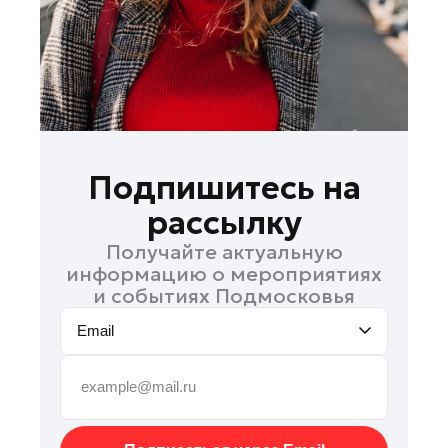
Рошаль
Руза
Сергиев Посад
Серпухов
Солнечногорск
Ступино
Подпишитесь на
Талдом
рассылку
Фрязино
Получайте актуальную
Химки
информацию о мероприятиях
Черноголовка
и событиях Подмосковья
Шатура
Email
Шаховская
Щелково
Электрогорск
Электросталь