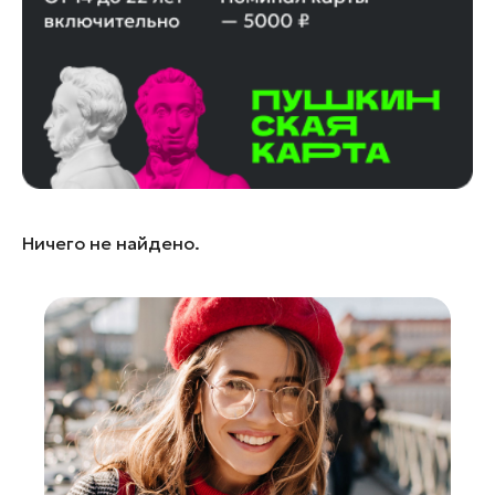
Ленинский округ
Лобня
Лосино-Петровский
Луховицы
Лыткарино
Люберцы
Можайск
Ничего не найдено.
Мытищи
Наро-Фоминск
Орехово-Зуево
Павловский Посад
Подольск
Пушкино
Раменское
Реутов