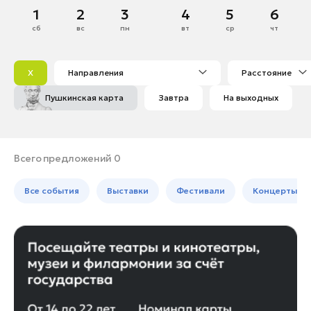
Долгопрудный
Май
1
2
3
4
5
6
Банные комплексы
Спецпроекты
Домодедово
сб
вс
пн
вт
ср
чт
Горнолыжные клубы
1
2
3
Дубна
Инвестиционный портал
Золотое кольцо России
4
5
6
7
8
9
10
Егорьевск
Федоскинская фабрика
X
Направления
Расстояние
11
12
13
14
15
16
17
Жуковский
Пикник в Подмосковье
Пушкинская карта
Завтра
На выходных
18
19
20
21
22
23
24
Зарайск
25
26
27
28
29
30
31
Ивантеевка
Войти
Истра
Всего предложений 0
Кашира
Инвесторам
Все события
Выставки
Фестивали
Концерты
Клин
Особо охраняемые
Коломна
природные территории
Королев
Котельники
Красноармейск
Красногорск