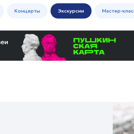
м
Мастер-
Концерты
Экскурсии
Мастер-клас
классы
Спектакли