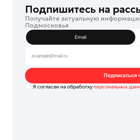
Истра
Подпишитесь на расс
Кашира
Получайте актуальную информаци
Подмосковья
Клин
Королев
Email
Котельники
Красноармейск
Красногорск
Ленинский округ
Подписаться ч
Лобня
Я согласен на обработку
персональных дан
Лосино-Петровский
Луховицы
Лыткарино
Люберцы
Можайск
Мытищи