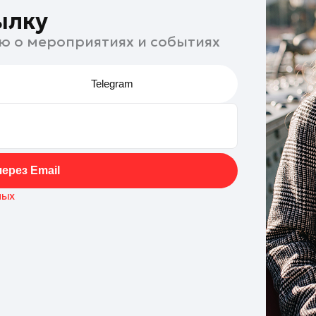
ылку
ю о мероприятиях и событиях
Telegram
ерез Email
ных