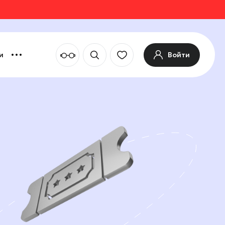
Войти
и