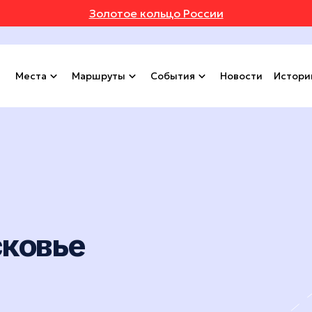
Золотое кольцо России
Места
Маршруты
События
Новости
Истори
сковье