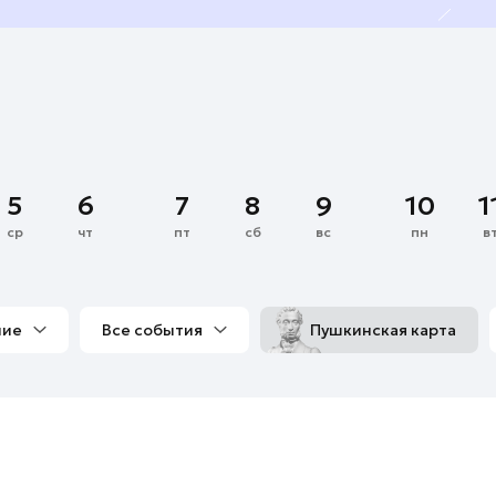
5
6
7
8
9
10
1
ср
чт
пт
сб
вс
пн
в
ние
Все события
Пушкинская карта
со мной
Выставки
Фестивали
Концерты
м
Экскурсии