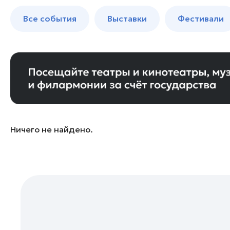
Балашиха
до 250 к
Все события
Выставки
Фестивали
Богородский округ
Богородский округ
Бронницы
Волоколамск
Воскресенск
Дзержинский
Дмитров
Ничего не найдено.
Долгопрудный
Домодедово
Дубна
Егорьевск
Жуковский
Зарайск
Ивантеевка