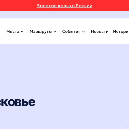
Золотое кольцо России
Места
Маршруты
События
Новости
Истори
сковье