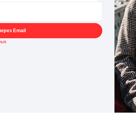
ерез Email
ных