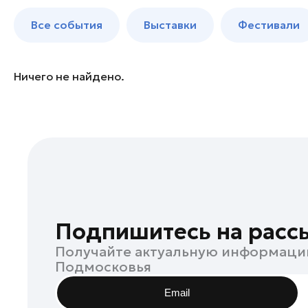
Богородский округ
до 250 к
Все события
Выставки
Фестивали
Бронницы
Волоколамск
Воскресенск
Ничего не найдено.
Дзержинский
Дмитров
Долгопрудный
Домодедово
Дубна
Егорьевск
Жуковский
Подпишитесь на расс
Зарайск
Получайте актуальную информаци
Ивантеевка
Подмосковья
Истра
Email
Кашира