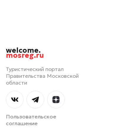
Одинцово
Орехово-Зуево
Павловский Посад
Подольск
Пушкино
welcome.
Раменское
mosreg.ru
Реутов
Рошаль
Туристический портал
Правительства Московской
Руза
области
Сергиев Посад
Серпухов
Солнечногорск
Ступино
Пользовательское
Талдом
соглашение
Фрязино