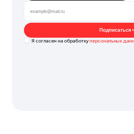
Клин
Коломна
Королев
Подписаться ч
Котельники
Я согласен на обработку
персональных дан
Красноармейск
Красногорск
Ленинский округ
Лобня
Лосино-Петровский
Луховицы
Лыткарино
Люберцы
Можайск
Мытищи
Наро-Фоминск