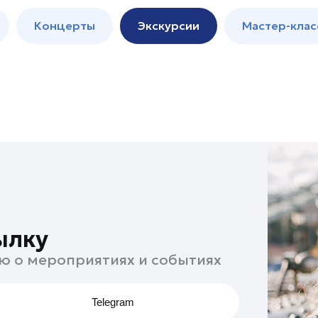
м
Мастер-
Концерты
Экскурсии
Мастер-клас
классы
Спектакли
ылку
ю о мероприятиях и событиях
Telegram