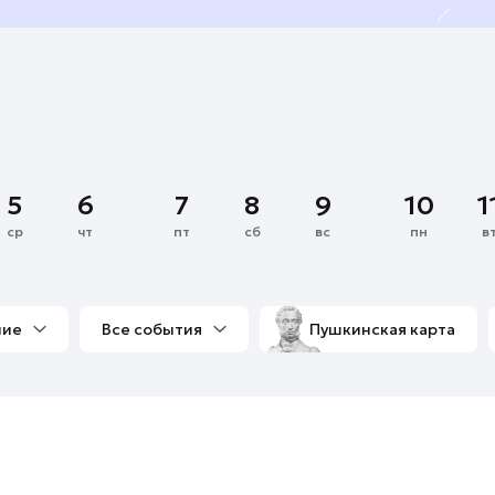
5
6
7
8
9
10
1
ср
чт
пт
сб
вс
пн
в
ние
Все события
Пушкинская карта
со мной
Выставки
Фестивали
Концерты
м
Экскурсии