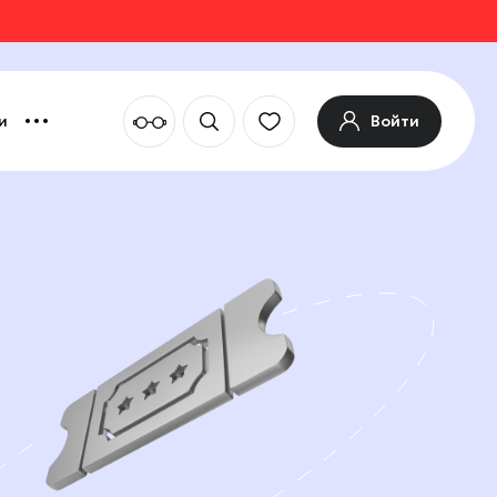
Войти
и