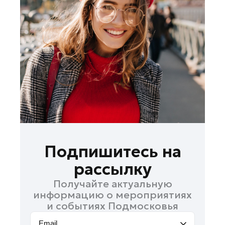
Ленинский округ
Лобня
Лосино-Петровский
Луховицы
Лыткарино
Люберцы
Можайск
Мытищи
Наро-Фоминск
Орехово-Зуево
Подпишитесь на
Павловский Посад
рассылку
Подольск
Получайте актуальную
Пушкино
информацию о мероприятиях
Раменское
и событиях Подмосковья
Реутов
Email