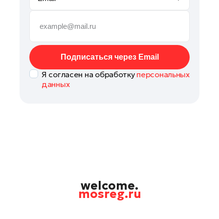
Рошаль
Руза
Сергиев Посад
Серпухов
Подписаться через Email
Солнечногорск
Я согласен на обработку
персональных
Ступино
данных
Талдом
Фрязино
Химки
Черноголовка
Шатура
Шаховская
Щелково
welcome.
mosreg.ru
Электрогорск
Электросталь