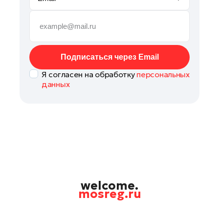
Рошаль
Руза
Сергиев Посад
Серпухов
Подписаться через Email
Солнечногорск
Я согласен на обработку
персональных
Ступино
данных
Талдом
Фрязино
Химки
Черноголовка
Шатура
Шаховская
Щелково
welcome.
mosreg.ru
Электрогорск
Электросталь