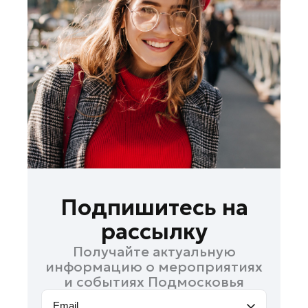
Ленинский округ
Лобня
Лосино-Петровский
Луховицы
Лыткарино
Люберцы
Можайск
Мытищи
Наро-Фоминск
Орехово-Зуево
Подпишитесь на
Павловский Посад
рассылку
Подольск
Получайте актуальную
Пушкино
информацию о мероприятиях
Раменское
и событиях Подмосковья
Реутов
Email