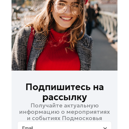
Ленинский округ
Лобня
Лосино-Петровский
Луховицы
Лыткарино
Люберцы
Можайск
Мытищи
Наро-Фоминск
Орехово-Зуево
Подпишитесь на
Павловский Посад
рассылку
Подольск
Получайте актуальную
Пушкино
информацию о мероприятиях
Раменское
и событиях Подмосковья
Реутов
Email