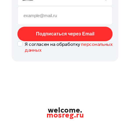
Рошаль
Руза
Сергиев Посад
Серпухов
Подписаться через Email
Солнечногорск
Я согласен на обработку
персональных
Ступино
данных
Талдом
Фрязино
Химки
Черноголовка
Шатура
Шаховская
Щелково
welcome.
mosreg.ru
Электрогорск
Электросталь