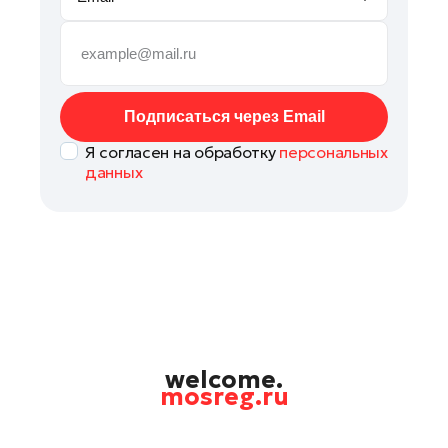
Рошаль
Руза
Сергиев Посад
Серпухов
Подписаться через Email
Солнечногорск
Я согласен на обработку
персональных
Ступино
данных
Талдом
Фрязино
Химки
Черноголовка
Шатура
Шаховская
Щелково
welcome.
mosreg.ru
Электрогорск
Электросталь