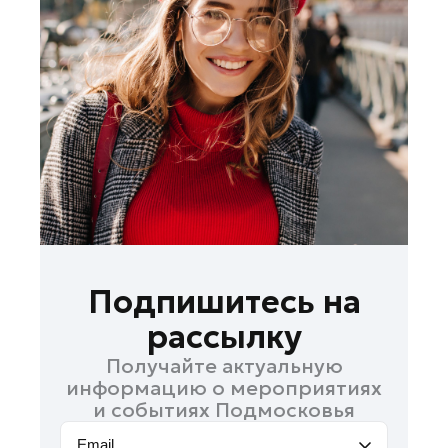
Ленинский округ
Лобня
Лосино-Петровский
Луховицы
Лыткарино
Люберцы
Можайск
Мытищи
Наро-Фоминск
Орехово-Зуево
Подпишитесь на
Павловский Посад
рассылку
Подольск
Получайте актуальную
Пушкино
информацию о мероприятиях
Раменское
и событиях Подмосковья
Реутов
Email