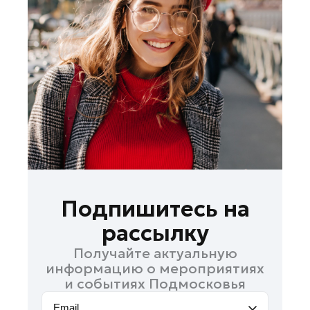
Ленинский округ
Лобня
Лосино-Петровский
Луховицы
Лыткарино
Люберцы
Можайск
Мытищи
Наро-Фоминск
Орехово-Зуево
Подпишитесь на
Павловский Посад
рассылку
Подольск
Получайте актуальную
Пушкино
информацию о мероприятиях
Раменское
и событиях Подмосковья
Реутов
Email