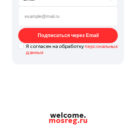
Рошаль
Руза
Сергиев Посад
Серпухов
Подписаться через Email
Солнечногорск
Я согласен на обработку
персональных
Ступино
данных
Талдом
Фрязино
Химки
Черноголовка
Чехов
Шатура
Шаховская
welcome.
mosreg.ru
Электрогорск
Электросталь