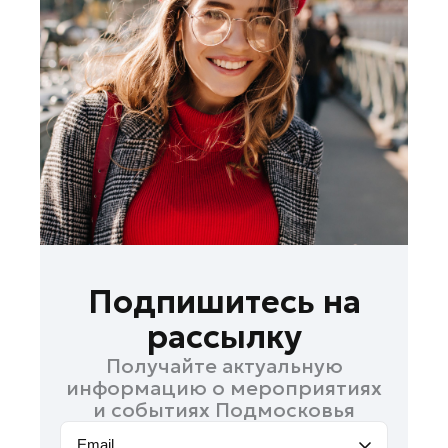
Ленинский округ
Лобня
Лосино-Петровский
Луховицы
Лыткарино
Люберцы
Можайск
Мытищи
Наро-Фоминск
Орехово-Зуево
Подпишитесь на
Павловский Посад
рассылку
Подольск
Получайте актуальную
Пушкино
информацию о мероприятиях
Раменское
и событиях Подмосковья
Реутов
Email