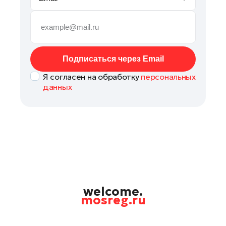
Рошаль
Руза
Сергиев Посад
Серпухов
Подписаться через Email
Солнечногорск
Я согласен на обработку
персональных
Ступино
данных
Талдом
Фрязино
Химки
Черноголовка
Чехов
Шатура
Шаховская
welcome.
mosreg.ru
Электрогорск
Электросталь