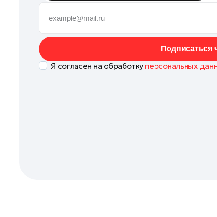
Истра
Кашира
Клин
Подписаться ч
Королев
Я согласен на обработку
персональных дан
Котельники
Красноармейск
Красногорск
Ленинский округ
Лобня
Лосино-Петровский
Луховицы
Лыткарино
Люберцы
Можайск
Мытищи