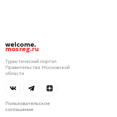
Наро-Фоминск
Орехово-Зуево
Павловский Посад
Подольск
Пушкино
welcome.
Раменское
mosreg.ru
Реутов
Рошаль
Туристический портал
Правительства Московской
Руза
области
Сергиев Посад
Серпухов
Солнечногорск
Ступино
Пользовательское
Талдом
соглашение
Фрязино