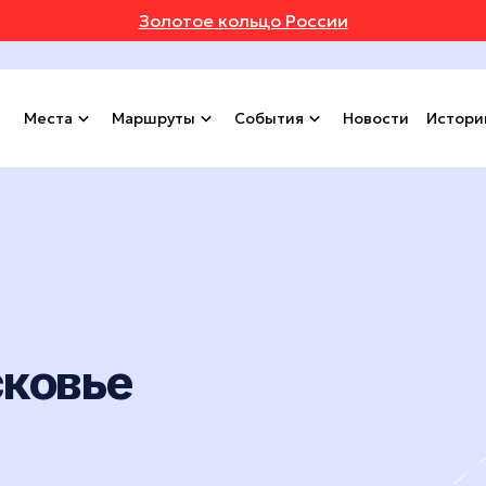
Золотое кольцо России
Места
Маршруты
События
Новости
Истори
сковье