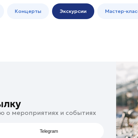
м
Мастер-
Концерты
Экскурсии
Мастер-клас
классы
Спектакли
ылку
ю о мероприятиях и событиях
Telegram