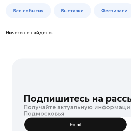
Балашиха
до 250 к
Все события
Выставки
Фестивали
Богородский округ
Богородский округ
Бронницы
Ничего не найдено.
Волоколамск
Воскресенск
Дзержинский
Дмитров
Долгопрудный
Домодедово
Дубна
Подпишитесь на расс
Егорьевск
Получайте актуальную информаци
Жуковский
Подмосковья
Зарайск
Email
Ивантеевка