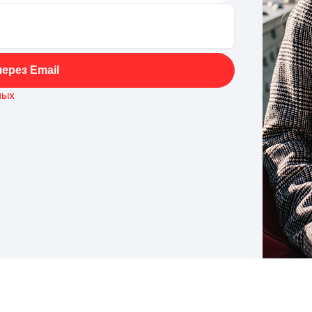
ерез Email
ных