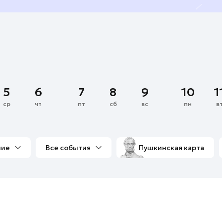
5
6
7
8
9
10
1
ср
чт
пт
сб
вс
пн
в
ние
Все события
Пушкинская карта
со мной
Выставки
Фестивали
Концерты
м
Экскурсии