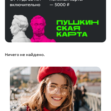
Красногорск
Ленинский округ
Лобня
Лосино-Петровский
Луховицы
Лыткарино
Люберцы
Ничего не найдено.
Можайск
Мытищи
Наро-Фоминск
Одинцово
Орехово-Зуево
Павловский Посад
Подольск
Пушкино