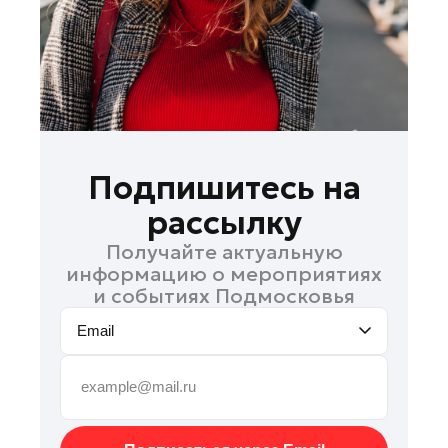
Раменское
Реутов
Рошаль
Руза
Серпухов
Солнечногорск
Подпишитесь на
Ступино
рассылку
Талдом
Получайте актуальную
Фрязино
информацию о мероприятиях
Химки
и событиях Подмосковья
Черноголовка
Email
Чехов
Шатура
Шаховская
Электрогорск