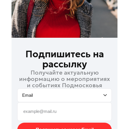
Рошаль
Руза
Сергиев Посад
Серпухов
Солнечногорск
Ступино
Подпишитесь на
Талдом
рассылку
Фрязино
Получайте актуальную
Химки
информацию о мероприятиях
Черноголовка
и событиях Подмосковья
Чехов
Email
Шатура
Шаховская
Электрогорск
Электросталь