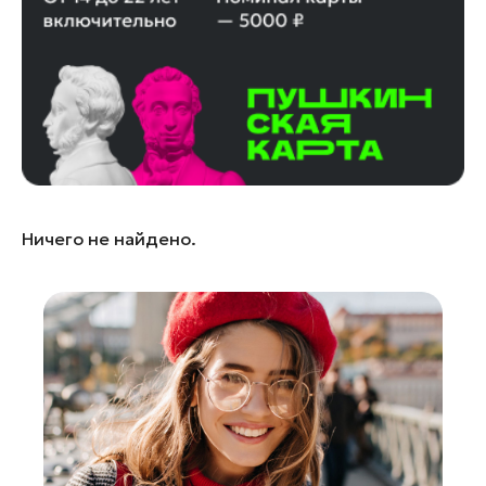
Лобня
Лосино-Петровский
Луховицы
Лыткарино
Люберцы
Можайск
Мытищи
Ничего не найдено.
Наро-Фоминск
Одинцово
Орехово-Зуево
Павловский Посад
Подольск
Пушкино
Раменское
Реутов