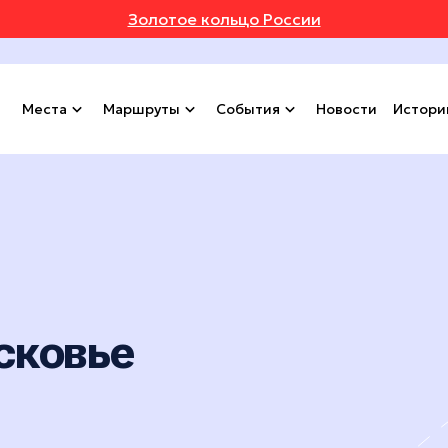
Золотое кольцо России
Места
Маршруты
События
Новости
Истори
сковье