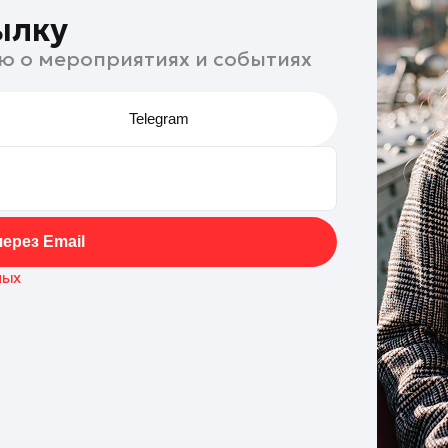
ылку
ю о мероприятиях и событиях
Telegram
ерез Email
ных