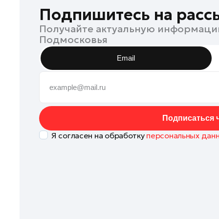
Зарайск
Подпишитесь на расс
Ивантеевка
Получайте актуальную информаци
Подмосковья
Истра
Кашира
Email
Клин
Коломна
Королев
Котельники
Подписаться ч
Красноармейск
Я согласен на обработку
персональных дан
Красногорск
Ленинский округ
Лобня
Лосино-Петровский
Луховицы
Лыткарино