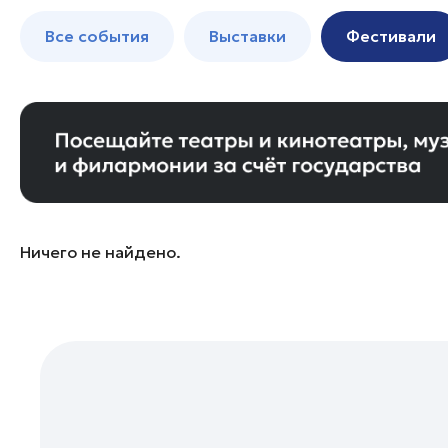
Талдом
до 250 к
Все события
Выставки
Фестивали
Чехов
Щелково
Балашиха
Богородский округ
Богородский округ
Бронницы
Волоколамск
Ничего не найдено.
Воскресенск
Дзержинский
Дмитров
Долгопрудный
Домодедово
Егорьевск
Жуковский