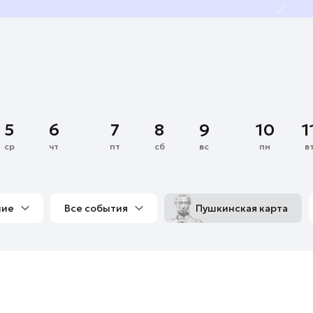
5
6
7
8
9
10
1
ср
чт
пт
сб
вс
пн
в
ние
Все события
Пушкинская карта
со мной
Выставки
Фестивали
Концерты
м
Экскурсии