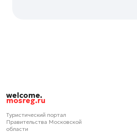
Люберцы
Можайск
Мытищи
Наро-Фоминск
Одинцово
Павловский Посад
Пушкино
Раменское
Реутов
Рошаль
welcome.
Руза
mosreg.ru
Сергиев Посад
Туристический портал
Серпухов
Правительства Московской
Солнечногорск
области
Ступино