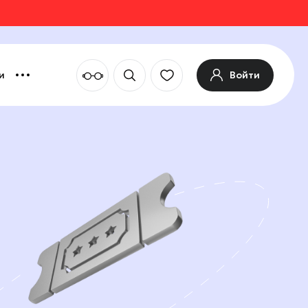
Войти
и