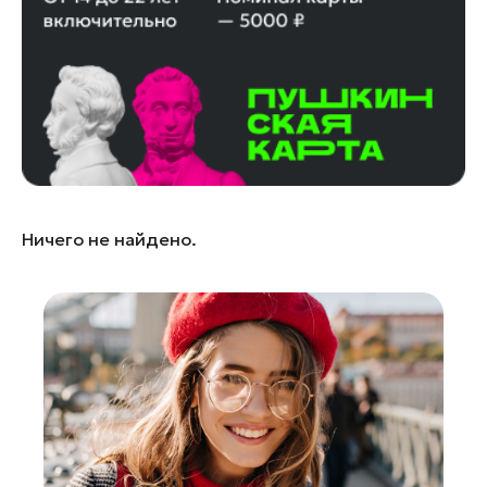
Лосино-Петровский
Луховицы
Лыткарино
Люберцы
Можайск
Мытищи
Наро-Фоминск
Ничего не найдено.
Одинцово
Орехово-Зуево
Павловский Посад
Подольск
Пушкино
Раменское
Реутов
Рошаль