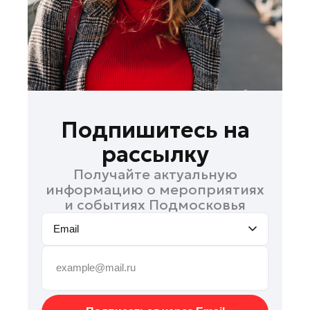
Руза
Сергиев Посад
Серпухов
Солнечногорск
Ступино
Талдом
Подпишитесь на
Фрязино
рассылку
Химки
Получайте актуальную
Черноголовка
информацию о мероприятиях
Чехов
и событиях Подмосковья
Шатура
Email
Шаховская
Щелково
Электрогорск
Электросталь