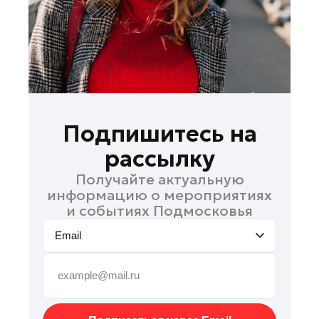
Реутов
Рошаль
Руза
Сергиев Посад
Серпухов
Солнечногорск
Подпишитесь на
Ступино
рассылку
Талдом
Получайте актуальную
Фрязино
информацию о мероприятиях
Химки
и событиях Подмосковья
Черноголовка
Email
Чехов
Шатура
Шаховская
Электрогорск