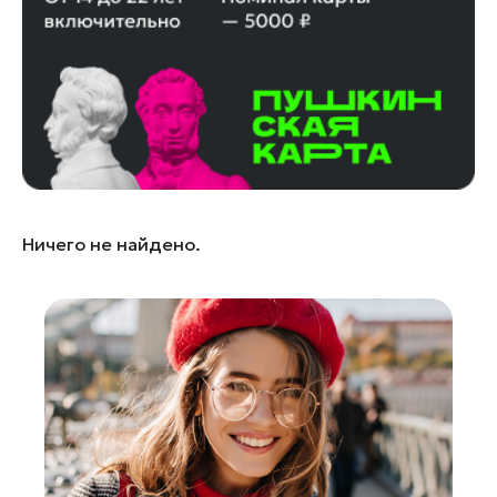
Ленинский округ
Лобня
Лосино-Петровский
Луховицы
Лыткарино
Люберцы
Можайск
Ничего не найдено.
Мытищи
Наро-Фоминск
Одинцово
Орехово-Зуево
Павловский Посад
Подольск
Пушкино
Раменское