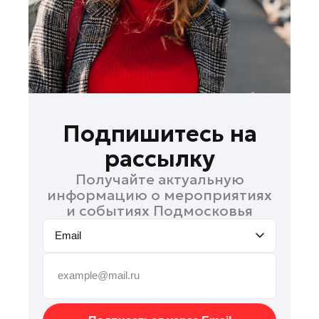
Рошаль
Руза
Сергиев Посад
Серпухов
Солнечногорск
Ступино
Подпишитесь на
Талдом
рассылку
Фрязино
Получайте актуальную
Химки
информацию о мероприятиях
Черноголовка
и событиях Подмосковья
Чехов
Email
Шаховская
Щелково
Электрогорск
Электросталь