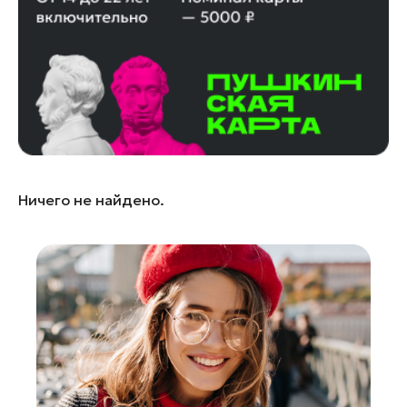
Лобня
Лосино-Петровский
Луховицы
Лыткарино
Люберцы
Можайск
Мытищи
Ничего не найдено.
Наро-Фоминск
Одинцово
Орехово-Зуево
Павловский Посад
Подольск
Пушкино
Раменское
Реутов