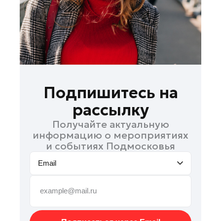
Рошаль
Руза
Сергиев Посад
Серпухов
Солнечногорск
Ступино
Подпишитесь на
Талдом
рассылку
Фрязино
Получайте актуальную
Химки
информацию о мероприятиях
Черноголовка
и событиях Подмосковья
Чехов
Email
Шатура
Шаховская
Электрогорск
Электросталь