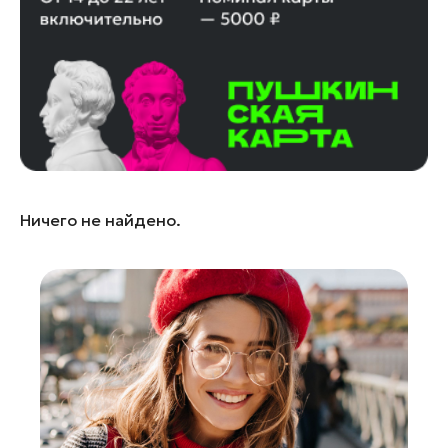
Лобня
Лосино-Петровский
Луховицы
Лыткарино
Люберцы
Можайск
Мытищи
Ничего не найдено.
Наро-Фоминск
Одинцово
Орехово-Зуево
Павловский Посад
Подольск
Пушкино
Раменское
Реутов