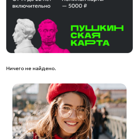
Лобня
Лосино-Петровский
Луховицы
Лыткарино
Люберцы
Можайск
Мытищи
Ничего не найдено.
Наро-Фоминск
Одинцово
Орехово-Зуево
Павловский Посад
Подольск
Пушкино
Раменское
Реутов