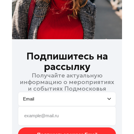
Рошаль
Руза
Сергиев Посад
Серпухов
Солнечногорск
Ступино
Подпишитесь на
Талдом
рассылку
Фрязино
Получайте актуальную
Химки
информацию о мероприятиях
Черноголовка
и событиях Подмосковья
Чехов
Email
Шатура
Шаховская
Электрогорск
Электросталь