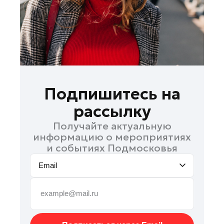
Рошаль
Руза
Сергиев Посад
Серпухов
Солнечногорск
Ступино
Подпишитесь на
Талдом
рассылку
Фрязино
Получайте актуальную
Химки
информацию о мероприятиях
Черноголовка
и событиях Подмосковья
Чехов
Email
Шатура
Шаховская
Электрогорск
Электросталь