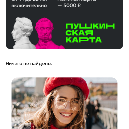
Ленинский округ
Лобня
Лосино-Петровский
Луховицы
Лыткарино
Люберцы
Можайск
Ничего не найдено.
Мытищи
Наро-Фоминск
Орехово-Зуево
Павловский Посад
Подольск
Пушкино
Раменское
Реутов