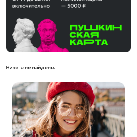
Красногорск
Ленинский округ
Лобня
Лосино-Петровский
Луховицы
Лыткарино
Люберцы
Ничего не найдено.
Можайск
Мытищи
Наро-Фоминск
Орехово-Зуево
Павловский Посад
Подольск
Пушкино
Раменское