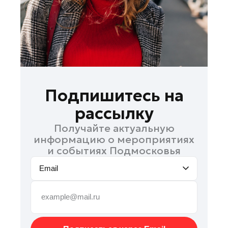
Реутов
Рошаль
Руза
Сергиев Посад
Серпухов
Солнечногорск
Подпишитесь на
Ступино
рассылку
Фрязино
Получайте актуальную
Химки
информацию о мероприятиях
Черноголовка
и событиях Подмосковья
Чехов
Email
Шатура
Шаховская
Электрогорск
Электросталь