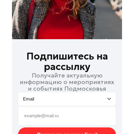
Раменское
Реутов
Рошаль
Руза
Сергиев Посад
Серпухов
Подпишитесь на
Солнечногорск
рассылку
Ступино
Получайте актуальную
Фрязино
информацию о мероприятиях
Химки
и событиях Подмосковья
Черноголовка
Email
Чехов
Шатура
Шаховская
Электрогорск