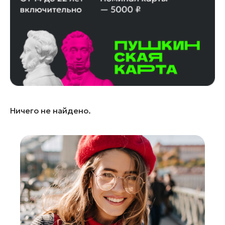
Королев
Красноармейск
Красногорск
Ленинский округ
Лобня
Лосино-Петровский
Луховицы
Ничего не найдено.
Лыткарино
Люберцы
Можайск
Мытищи
Наро-Фоминск
Орехово-Зуево
Павловский Посад
Подольск