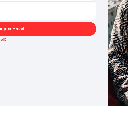
ерез Email
ных