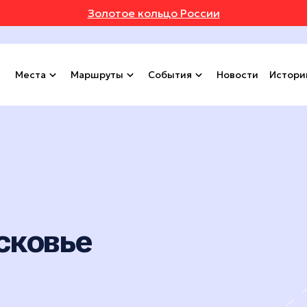
Золотое кольцо России
Места
Маршруты
События
Новости
Истори
сковье