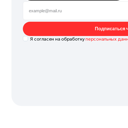
Клин
Коломна
Королев
Подписаться ч
Котельники
Я согласен на обработку
персональных дан
Красноармейск
Красногорск
Ленинский округ
Лобня
Лосино-Петровский
Луховицы
Лыткарино
Люберцы
Можайск
Мытищи
Наро-Фоминск