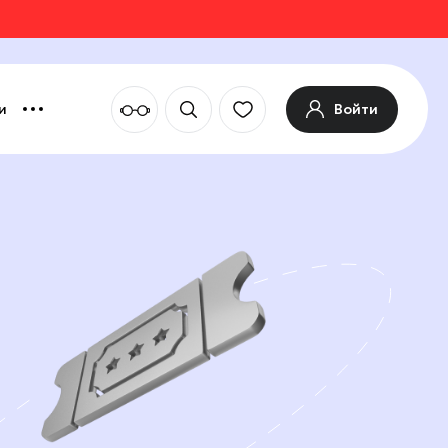
Войти
и