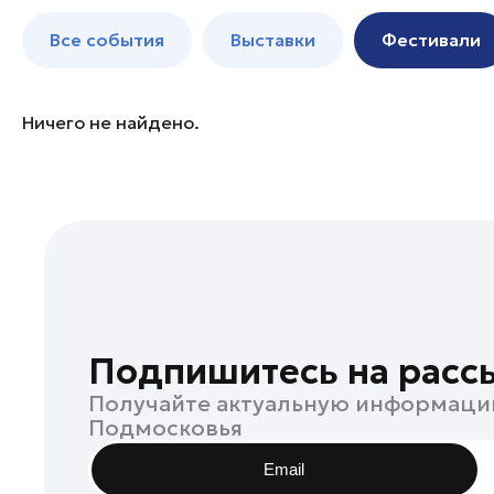
Балашиха
до 250 к
Все события
Выставки
Фестивали
Богородский округ
Богородский округ
Бронницы
Ничего не найдено.
Воскресенск
Дзержинский
Дмитров
Долгопрудный
Домодедово
Дубна
Егорьевск
Подпишитесь на расс
Жуковский
Получайте актуальную информаци
Ивантеевка
Подмосковья
Истра
Email
Кашира