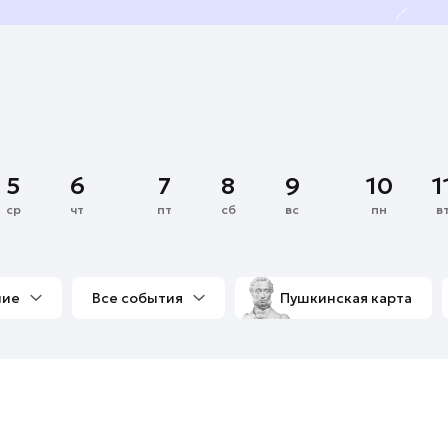
5
6
7
8
9
10
1
ср
чт
пт
сб
вс
пн
в
ние
Все события
Пушкинская карта
со мной
Выставки
Фестивали
Концерты
м
Экскурсии