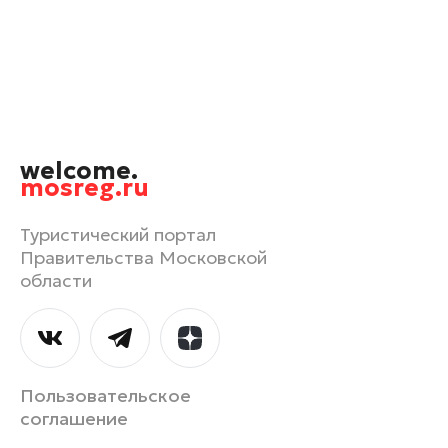
Одинцово
Орехово-Зуево
Павловский Посад
Подольск
Пушкино
welcome.
Раменское
mosreg.ru
Реутов
Рошаль
Туристический портал
Правительства Московской
Руза
области
Сергиев Посад
Серпухов
Солнечногорск
Ступино
Пользовательское
Талдом
соглашение
Фрязино