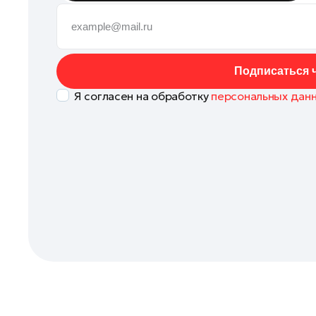
Коломна
Королев
Котельники
Подписаться ч
Красноармейск
Я согласен на обработку
персональных дан
Красногорск
Ленинский округ
Лобня
Лосино-Петровский
Луховицы
Лыткарино
Люберцы
Можайск
Мытищи
Наро-Фоминск
Одинцово