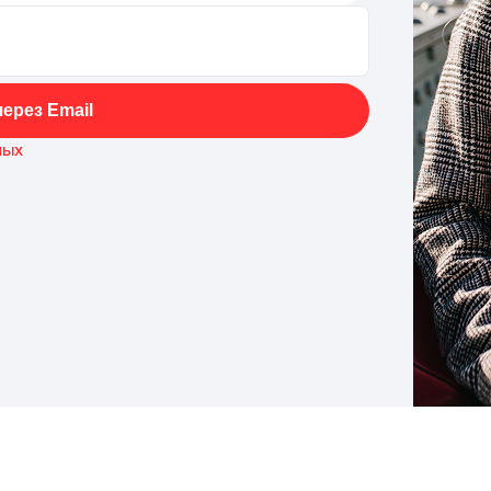
ерез Email
ных