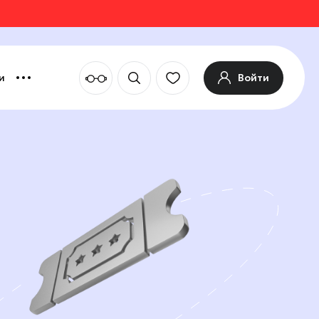
Войти
и