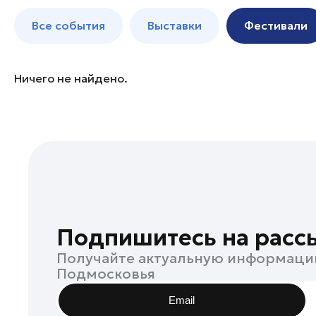
Бронницы
до 250 к
Все события
Выставки
Фестивали
Волоколамск
Воскресенск
Дзержинский
Ничего не найдено.
Дмитров
Долгопрудный
Домодедово
Дубна
Егорьевск
Жуковский
Зарайск
Подпишитесь на расс
Ивантеевка
Получайте актуальную информаци
Истра
Подмосковья
Кашира
Email
Клин