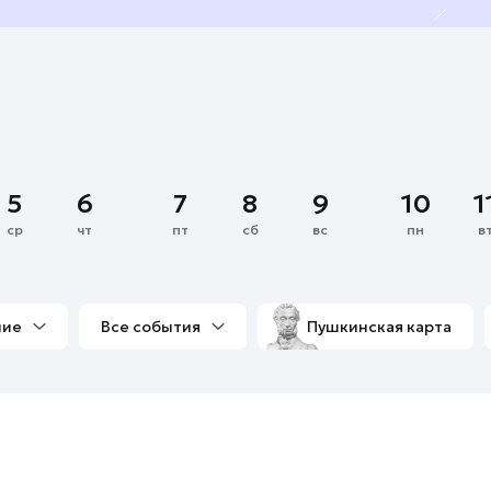
5
6
7
8
9
10
1
ср
чт
пт
сб
вс
пн
в
ние
Все события
Пушкинская карта
со мной
Выставки
Фестивали
Концерты
м
Экскурсии