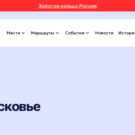
Золотое кольцо России
Места
Маршруты
События
Новости
Истори
сковье