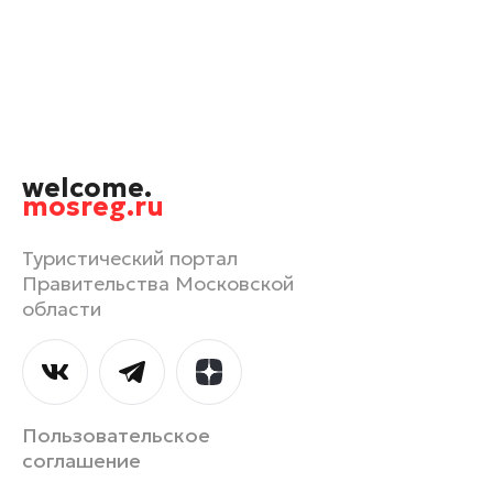
Орехово-Зуево
Павловский Посад
Подольск
Пушкино
Раменское
welcome.
Реутов
mosreg.ru
Рошаль
Руза
Туристический портал
Правительства Московской
Сергиев Посад
области
Серпухов
Солнечногорск
Ступино
Талдом
Пользовательское
Фрязино
соглашение
Химки