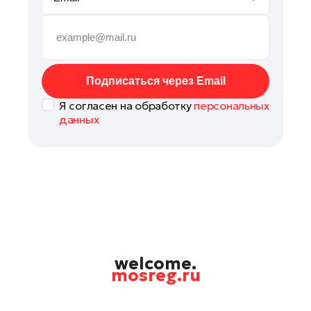
Руза
Сергиев Посад
Серпухов
Солнечногорск
Подписаться через Email
Ступино
Я согласен на обработку
персональных
Талдом
данных
Фрязино
Химки
Черноголовка
Чехов
Шатура
Шаховская
Щелково
welcome.
mosreg.ru
Электрогорск
Электросталь