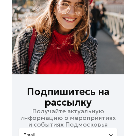
Лосино-Петровский
Луховицы
Лыткарино
Люберцы
Можайск
Мытищи
Наро-Фоминск
Одинцово
Орехово-Зуево
Павловский Посад
Подпишитесь на
Подольск
рассылку
Пушкино
Получайте актуальную
Раменское
информацию о мероприятиях
Реутов
и событиях Подмосковья
Рошаль
Email