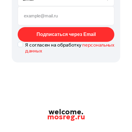
Руза
Сергиев Посад
Серпухов
Солнечногорск
Подписаться через Email
Ступино
Я согласен на обработку
персональных
Талдом
данных
Фрязино
Химки
Черноголовка
Чехов
Шатура
Шаховская
Щелково
welcome.
mosreg.ru
Электрогорск
Электросталь