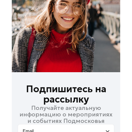
Лосино-Петровский
Луховицы
Лыткарино
Люберцы
Можайск
Мытищи
Наро-Фоминск
Одинцово
Орехово-Зуево
Павловский Посад
Подпишитесь на
Подольск
рассылку
Пушкино
Получайте актуальную
Раменское
информацию о мероприятиях
Реутов
и событиях Подмосковья
Рошаль
Email