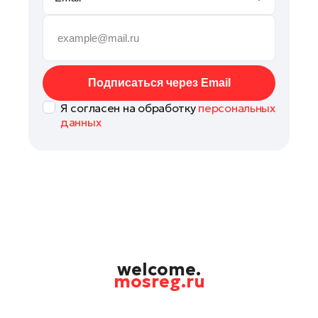
Руза
Сергиев Посад
Серпухов
Солнечногорск
Подписаться через Email
Ступино
Я согласен на обработку
персональных
Талдом
данных
Фрязино
Химки
Черноголовка
Чехов
Шатура
Шаховская
Щелково
welcome.
mosreg.ru
Электрогорск
Электросталь