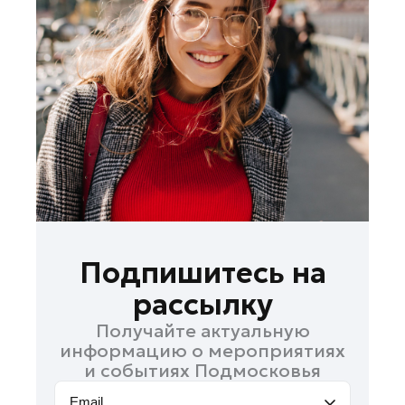
Лосино-Петровский
Луховицы
Лыткарино
Люберцы
Можайск
Мытищи
Наро-Фоминск
Одинцово
Орехово-Зуево
Павловский Посад
Подпишитесь на
Подольск
рассылку
Пушкино
Получайте актуальную
Раменское
информацию о мероприятиях
Реутов
и событиях Подмосковья
Рошаль
Email