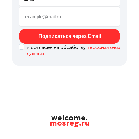
Руза
Сергиев Посад
Серпухов
Солнечногорск
Подписаться через Email
Ступино
Я согласен на обработку
персональных
Талдом
данных
Фрязино
Химки
Черноголовка
Чехов
Шатура
Шаховская
Щелково
welcome.
mosreg.ru
Электрогорск
Электросталь