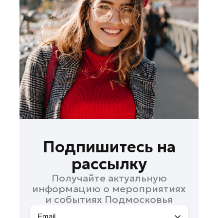
Лобня
Лосино-Петровский
Луховицы
Лыткарино
Люберцы
Можайск
Мытищи
Наро-Фоминск
Одинцово
Павловский Посад
Подпишитесь на
Подольск
рассылку
Пушкино
Получайте актуальную
Раменское
информацию о мероприятиях
Реутов
и событиях Подмосковья
Рошаль
Email