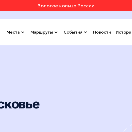
Золотое кольцо России
Места
Маршруты
События
Новости
Истори
сковье