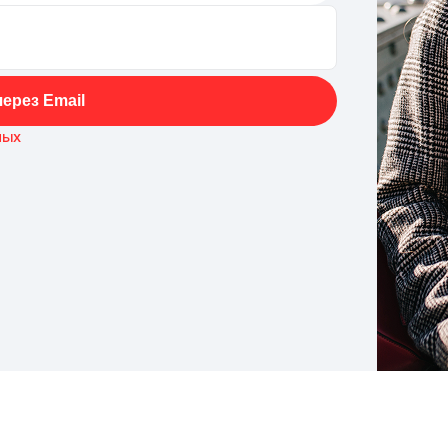
ерез Email
ных