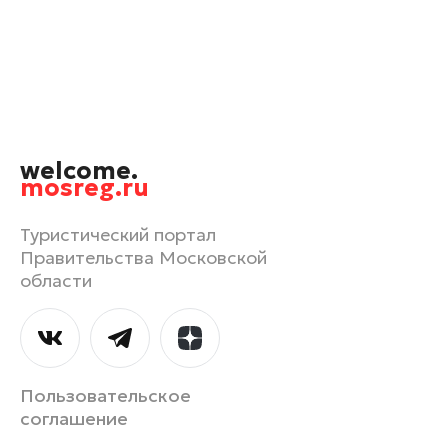
Одинцово
Орехово-Зуево
Павловский Посад
Подольск
Раменское
welcome.
Реутов
mosreg.ru
Рошаль
Руза
Туристический портал
Правительства Московской
Сергиев Посад
области
Серпухов
Солнечногорск
Ступино
Талдом
Пользовательское
Фрязино
соглашение
Химки