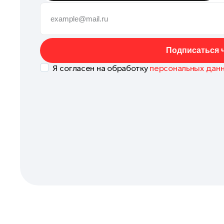
Клин
Коломна
Королев
Подписаться ч
Котельники
Я согласен на обработку
персональных дан
Красноармейск
Красногорск
Ленинский округ
Лобня
Лосино-Петровский
Луховицы
Лыткарино
Люберцы
Можайск
Мытищи
Наро-Фоминск