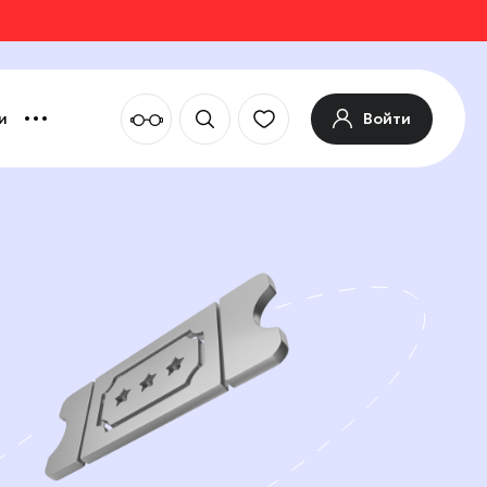
Войти
и