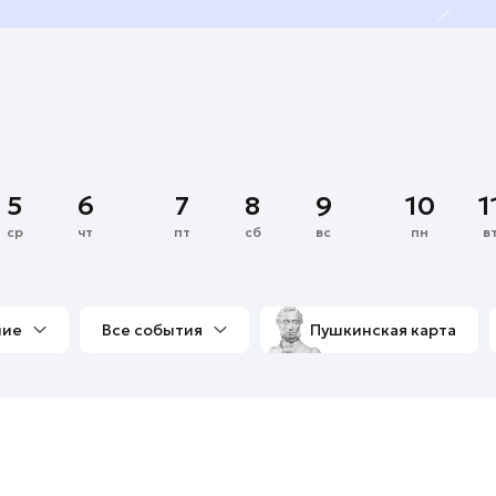
5
6
7
8
9
10
1
ср
чт
пт
сб
вс
пн
в
ние
Все события
Пушкинская карта
со мной
Выставки
Фестивали
Концерты
м
Экскурсии