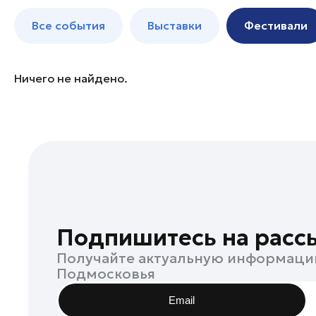
Богородский округ
до 250 к
Все события
Выставки
Фестивали
Бронницы
Волоколамск
Воскресенск
Ничего не найдено.
Дзержинский
Дмитров
Долгопрудный
Домодедово
Дубна
Егорьевск
Жуковский
Подпишитесь на расс
Зарайск
Получайте актуальную информаци
Ивантеевка
Подмосковья
Истра
Email
Кашира