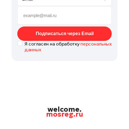
Руза
Сергиев Посад
Серпухов
Солнечногорск
Подписаться через Email
Ступино
Я согласен на обработку
персональных
Талдом
данных
Фрязино
Химки
Черноголовка
Чехов
Шатура
Шаховская
Щелково
welcome.
mosreg.ru
Электрогорск
Электросталь