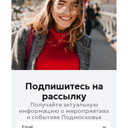
Лобня
Лосино-Петровский
Луховицы
Лыткарино
Люберцы
Можайск
Мытищи
Наро-Фоминск
Одинцово
Павловский Посад
Подпишитесь на
Подольск
рассылку
Пушкино
Получайте актуальную
Раменское
информацию о мероприятиях
Реутов
и событиях Подмосковья
Рошаль
Email