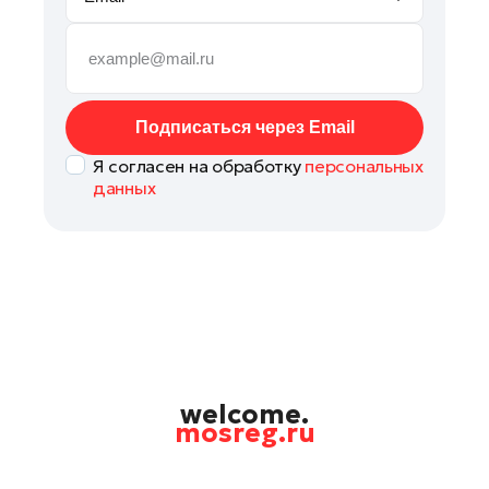
Руза
Сергиев Посад
Серпухов
Солнечногорск
Подписаться через Email
Ступино
Я согласен на обработку
персональных
Талдом
данных
Фрязино
Химки
Черноголовка
Чехов
Шатура
Шаховская
Щелково
welcome.
mosreg.ru
Электрогорск
Электросталь