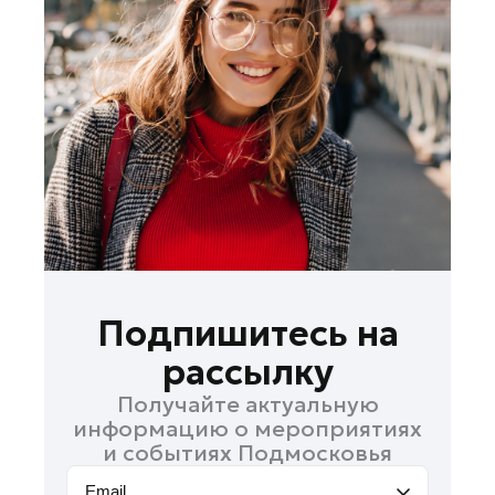
Лобня
Лосино-Петровский
Луховицы
Лыткарино
Люберцы
Можайск
Мытищи
Наро-Фоминск
Одинцово
Павловский Посад
Подпишитесь на
Подольск
рассылку
Пушкино
Получайте актуальную
Раменское
информацию о мероприятиях
Реутов
и событиях Подмосковья
Рошаль
Email