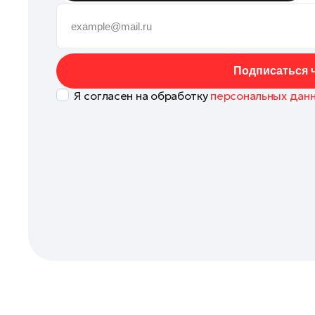
Коломна
Королев
Котельники
Подписаться ч
Красноармейск
Я согласен на обработку
персональных дан
Красногорск
Ленинский округ
Лобня
Лосино-Петровский
Луховицы
Лыткарино
Люберцы
Можайск
Мытищи
Наро-Фоминск
Одинцово