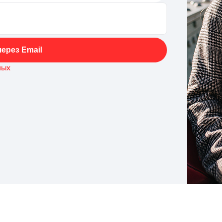
ерез Email
ных