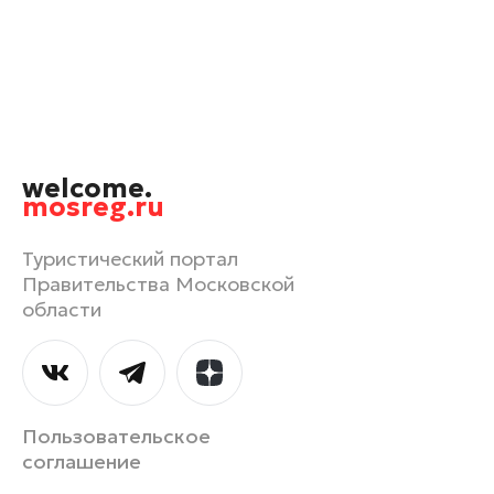
Орехово-Зуево
Павловский Посад
Подольск
Пушкино
Раменское
welcome.
Реутов
mosreg.ru
Рошаль
Руза
Туристический портал
Правительства Московской
Сергиев Посад
области
Серпухов
Солнечногорск
Ступино
Талдом
Пользовательское
Фрязино
соглашение
Химки