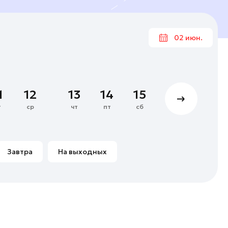
02 июн.
Июн
1
2
3
4
1
12
13
14
15
16
17
8
9
10
11
т
ср
чт
пт
сб
вс
пн
15
16
17
18
22
23
24
25
Завтра
На выходных
29
30