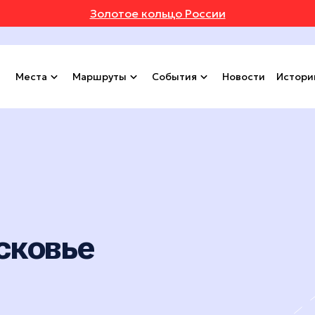
Золотое кольцо России
Места
Маршруты
События
Новости
Истори
сковье