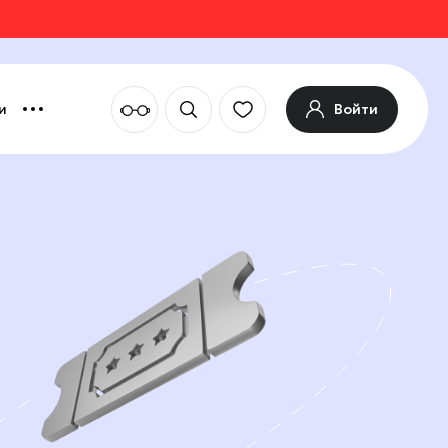
Войти
и