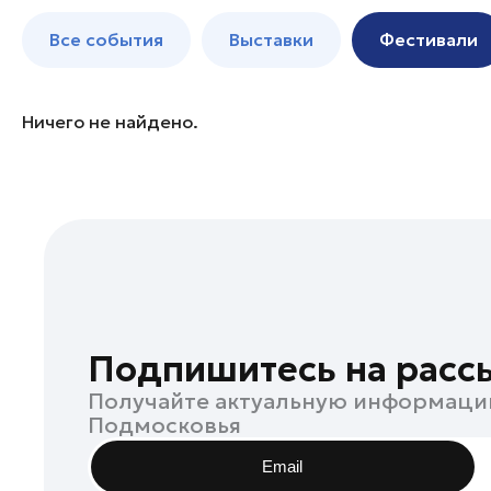
Бронницы
до 250 к
Все события
Выставки
Фестивали
Волоколамск
Воскресенск
Дзержинский
Ничего не найдено.
Дмитров
Долгопрудный
Домодедово
Дубна
Егорьевск
Жуковский
Зарайск
Подпишитесь на расс
Ивантеевка
Получайте актуальную информаци
Истра
Подмосковья
Кашира
Email
Клин