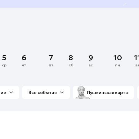
5
6
7
8
9
10
1
ср
чт
пт
сб
вс
пн
в
ние
Все события
Пушкинская карта
со мной
Выставки
Фестивали
Концерты
м
Экскурсии