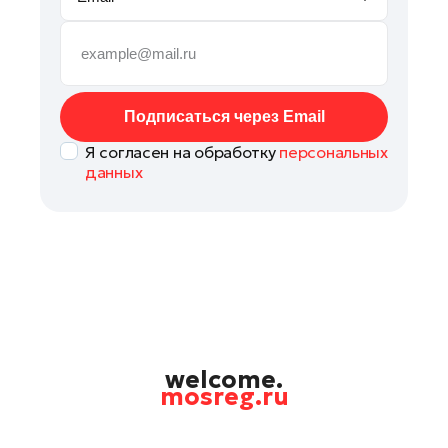
Реутов
Рошаль
Руза
Сергиев Посад
Подписаться через Email
Серпухов
Я согласен на обработку
персональных
Солнечногорск
данных
Ступино
Фрязино
Химки
Черноголовка
Чехов
Шатура
Шаховская
welcome.
mosreg.ru
Электрогорск
Электросталь