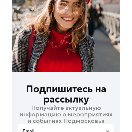
Красногорск
Ленинский округ
Лобня
Лосино-Петровский
Луховицы
Лыткарино
Люберцы
Можайск
Мытищи
Наро-Фоминск
Подпишитесь на
Орехово-Зуево
рассылку
Павловский Посад
Получайте актуальную
Подольск
информацию о мероприятиях
Пушкино
и событиях Подмосковья
Раменское
Email