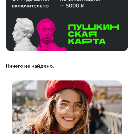
Ленинский округ
Лобня
Лосино-Петровский
Луховицы
Лыткарино
Люберцы
Можайск
Ничего не найдено.
Мытищи
Наро-Фоминск
Орехово-Зуево
Павловский Посад
Подольск
Пушкино
Раменское
Реутов