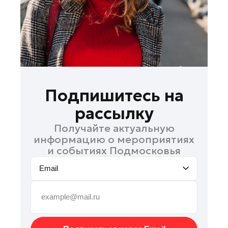
Рошаль
Руза
Сергиев Посад
Серпухов
Солнечногорск
Ступино
Подпишитесь на
Талдом
рассылку
Фрязино
Получайте актуальную
Химки
информацию о мероприятиях
Черноголовка
и событиях Подмосковья
Чехов
Email
Шатура
Шаховская
Электрогорск
Электросталь