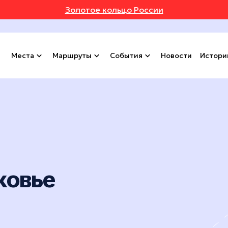
Золотое кольцо России
Места
Маршруты
События
Новости
Истори
ковье