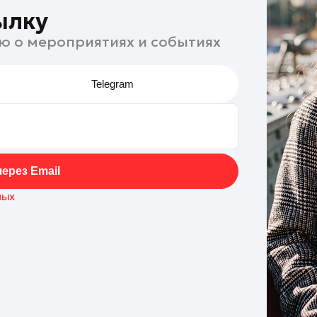
ылку
ю о мероприятиях и событиях
Telegram
ерез Email
ных