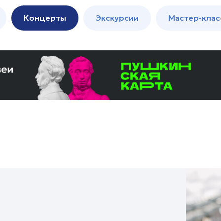
м
Мастер-
Концерты
Экскурсии
Мастер-клас
классы
Спектакли