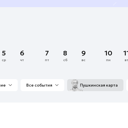
5
6
7
8
9
10
1
ср
чт
пт
сб
вс
пн
в
ние
Все события
Пушкинская карта
со мной
Выставки
Фестивали
Концерты
м
Экскурсии