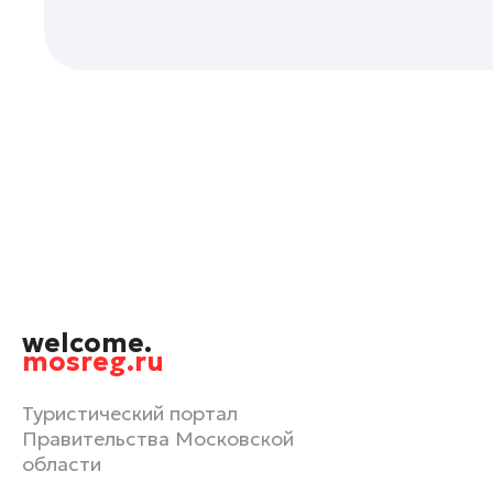
Орехово-Зуево
Павловский Посад
Подольск
Пушкино
Раменское
Реутов
Рошаль
Руза
Сергиев Посад
Серпухов
welcome.
Солнечногорск
mosreg.ru
Ступино
Туристический портал
Талдом
Правительства Московской
Фрязино
области
Химки