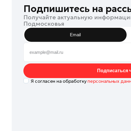
Коломна
Подпишитесь на расс
Королев
Получайте актуальную информаци
Подмосковья
Котельники
Красноармейск
Email
Красногорск
Ленинский округ
Лобня
Лосино-Петровский
Подписаться ч
Луховицы
Я согласен на обработку
персональных дан
Лыткарино
Люберцы
Можайск
Мытищи
Наро-Фоминск
Одинцово