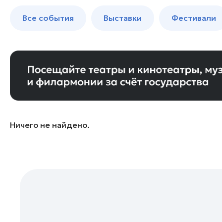
Богородский округ
до 250 к
Все события
Выставки
Фестивали
Бронницы
Волоколамск
Воскресенск
Дзержинский
Дмитров
Долгопрудный
Домодедово
Ничего не найдено.
Дубна
Егорьевск
Жуковский
Зарайск
Ивантеевка
Истра
Кашира