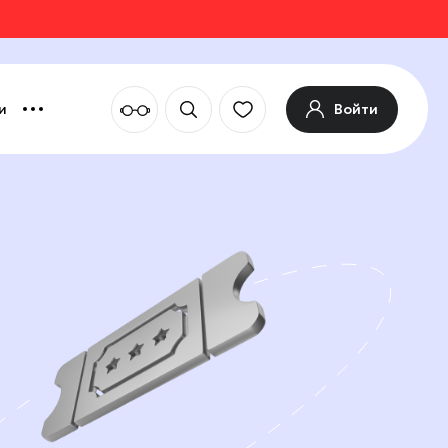
Войти
и