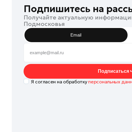
Клин
Подпишитесь на расс
Коломна
Получайте актуальную информаци
Подмосковья
Королев
Котельники
Email
Красноармейск
Красногорск
Ленинский округ
Лобня
Подписаться ч
Лосино-Петровский
Я согласен на обработку
персональных дан
Луховицы
Лыткарино
Люберцы
Можайск
Мытищи
Наро-Фоминск