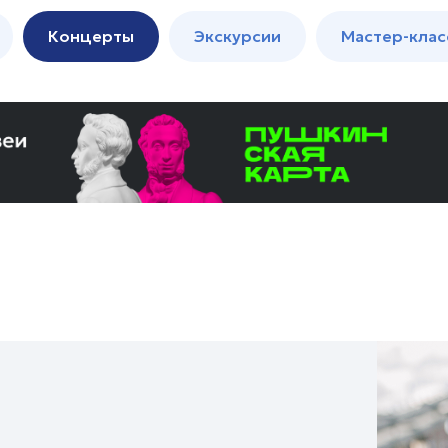
м
Мастер-
Концерты
Экскурсии
Мастер-клас
классы
Спектакли