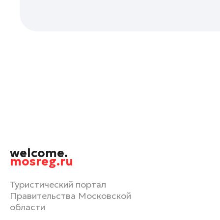
Одинцово
Орехово-Зуево
Павловский Посад
Подольск
Пушкино
Раменское
Реутов
Рошаль
Руза
Сергиев Посад
welcome.
Серпухов
mosreg.ru
Солнечногорск
Туристический портал
Ступино
Правительства Московской
Талдом
области
Фрязино