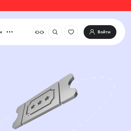
Войти
и