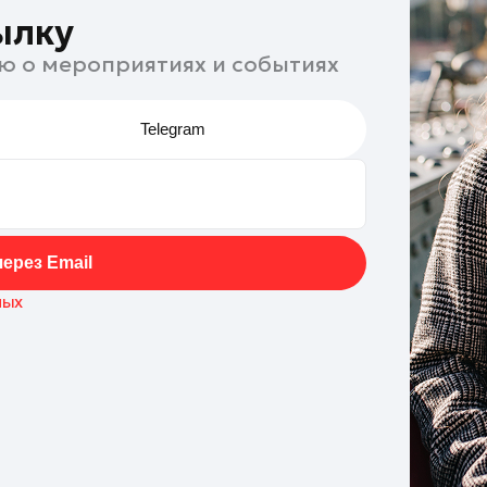
ылку
ю о мероприятиях и событиях
Telegram
ерез Email
ных