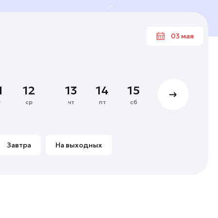
03 мая
Ма
1
12
13
14
15
16
17
4
5
6
7
т
ср
чт
пт
сб
вс
пн
11
12
13
14
18
19
20
21
Завтра
На выходных
25
26
27
28