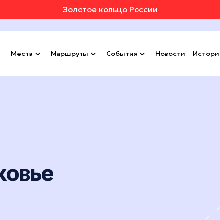
Золотое кольцо России
Места
Маршруты
События
Новости
Истори
ковье