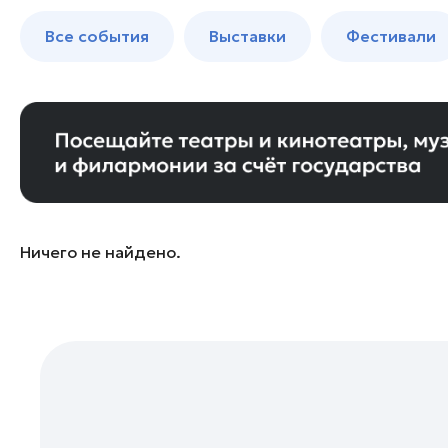
Богородский округ
до 250 к
Все события
Выставки
Фестивали
Бронницы
Волоколамск
Воскресенск
Дзержинский
Дмитров
Долгопрудный
Домодедово
Ничего не найдено.
Дубна
Егорьевск
Жуковский
Зарайск
Ивантеевка
Истра
Кашира